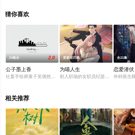
整版电视剧全集就上策驰电影网，更多相关信息可移步至
豆瓣电视剧、电视猫或剧情网等平台了解。
猜你喜欢
2.0
2.0
24集全
更新至03集
全21集
公子墨上香
为喵人生
恋爱潜伏
社畜手绘师童子芙偶然进入到自己的漫画作品中，认识了京城第
初入职场的女职员纪苗苗遭朋友陷害，命
外科医生
相关推荐