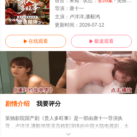
语言：
未知
状态：
全26集
- 免费在线观看
导演：
唐十一
主演：
卢洋洋,潘毅鸿
全26集/全集
更新时间：
2026-07-12
在线观看
极速观看


剧情介绍
我要评分
策驰影院国产剧《贵人多旺事》是一部由唐十一导演执
导，卢洋洋,潘毅鸿等演员精彩演绎的中国大陆电视剧，大
结局剧情已揭晓（全26集），手机免费观看高清未删减完
