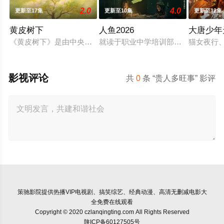
2.0
4.0
更新至17集
更新至10集
更新至12集
黄皮树下
人鱼2026
大唐少年
《黄皮树下》是由中央广播电视总台农业农村节目中心联合中共郁
就读于职业中学培训部的花季女生苏
猫女夜行、
影视评论
共
0
条 “贵人多旺事” 影评
策驰影院
提供热播VIP电视剧、搞笑综艺、经典动漫、高清无删减电影大
全免费在线观看
Copyright © 2020 czlanqingting.com All Rights Reserved
陕ICP备60127505号