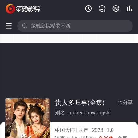






贵人多旺事(全集)
分享

别名：guirenduowangshi
中国大陆
国产
2028
1.0