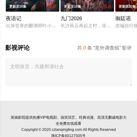
1.0
5.0
更新至16集
更新至18集
更新至20集
夜语记
九门2026
御廷谣
出身贫寒的酿酒师叶小唯遭遇爱人程桉、恩师林晚媚的双重背叛
长沙风云再起之时，张启山（陈伟霆 
改编自行
影视评论
共
0
条 “意外调查组” 影评
策驰影院
提供热播VIP电视剧、搞笑综艺、经典动漫、高清无删减电影大
全免费在线观看
Copyright © 2020 czlanqingting.com All Rights Reserved
陕ICP备60127505号