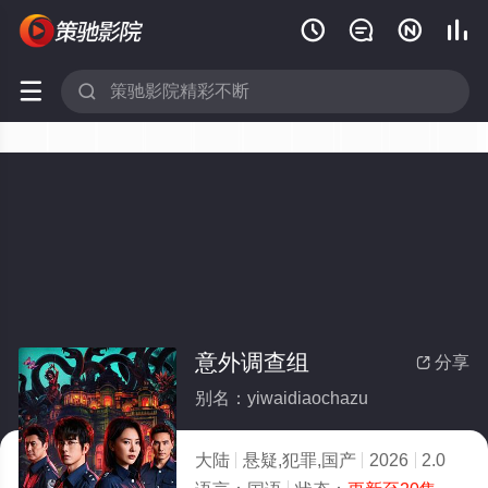






意外调查组
分享

别名：yiwaidiaochazu
大陆
悬疑,犯罪,国产
2026
2.0