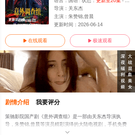
语言：
国语
状态：
更新至20集
- 免费在线观看
导演：
关东杰
主演：
朱赞锦,曾晨
更新至20集
更新时间：
2026-06-14
在线观看
极速观看


剧情介绍
我要评分
策驰影院国产剧《意外调查组》是一部由关东杰导演执
导，朱赞锦,曾晨等演员精彩演绎的大陆电视剧，手机免费
观看高清未删减完整版电视剧全集就上策驰电影网，更多
