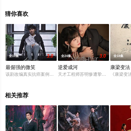
相关信息可移步至豆瓣电视剧、电视猫或剧情网等平台了
解。
猜你喜欢
3.0
3.0
全10集
全24集
全18集
最倔强的微笑
逆爱成河
康梁变法
该剧改编真实抗癌案例，把防筛诊治康的温暖力量，送到每个需
天才工程师苏明惨遭挚友陆镇安算计
《康梁变
相关推荐