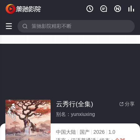






云秀行(全集)
分享

别名：yunxiuxing
中国大陆
国产
2026
1.0