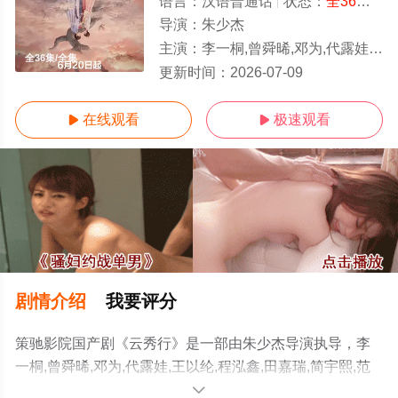
语言：
汉语普通话
状态：
全36集
- 
导演：
朱少杰
主演：
李一桐,曾舜晞,邓为,代露娃,王以纶,程泓鑫,田嘉瑞,简宇熙,范静雯,邓孝慈,尹铸胜,鲍大志,黑子,张晞临
全36集/全集
更新时间：
2026-07-09
在线观看
极速观看


剧情介绍
我要评分
策驰影院国产剧《云秀行》是一部由朱少杰导演执导，李
一桐,曾舜晞,邓为,代露娃,王以纶,程泓鑫,田嘉瑞,简宇熙,范
静雯,邓孝慈,尹铸胜,鲍大志,黑子,张晞临等演员精彩演绎的
