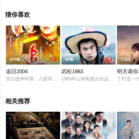
中国大陆电视剧，大结局剧情已揭晓（全36集），手机免
费观看高清未删减完整版电视剧全集就上策驰电影网，更
猜你喜欢
多相关信息可移步至豆瓣电视剧、电视猫或剧情网等平台
了解。
7.0
5.0
全24集
全8集
已完结
追日2004
武松1983
明天请你
抗日战争时期，八路军老六团在黑团长的率领下奉命南下，配合
1983年山东电视台出品，共8集。 
丁柠是一
相关推荐