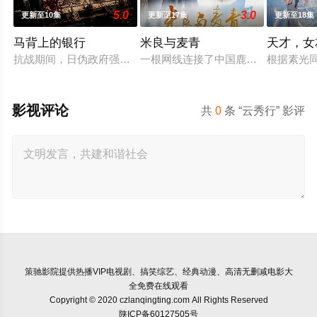
5.0
3.0
更新至10集
更新至17集
更新至18集
马背上的银行
米良与麦青
天才，女
抗战期间，日伪政府强行推广、使用由“中国准备银行”发行的伪
一根网线连接了中国鹿鸣村和英国牛
根据素光
影视评论
共
0
条 “云秀行” 影评
策驰影院
提供热播VIP电视剧、搞笑综艺、经典动漫、高清无删减电影大
全免费在线观看
Copyright © 2020 czlanqingting.com All Rights Reserved
陕ICP备60127505号