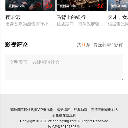
1.0
5.0
更新至17集
更新至10集
更新至18集
夜语记
马背上的银行
天才，女
出身贫寒的酿酒师叶小唯遭遇爱人程桉、恩师林晚媚的双重背叛
抗战期间，日伪政府强行推广、使用
根据素光
影视评论
共
0
条 “青丘药郎” 影评
策驰影院
提供热播VIP电视剧、搞笑综艺、经典动漫、高清无删减电影大
全免费在线观看
Copyright © 2020 czlanqingting.com All Rights Reserved
陕ICP备60127505号