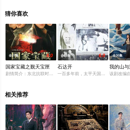
剧，大结局剧情已揭晓（全24集），手机免费观看高清未
删减完整版电视剧全集就上策驰电影网，更多相关信息可
猜你喜欢
移步至豆瓣电视剧、电视猫或剧情网等平台了解。
6.0
6.0
全27集
全10集
全30集
国家宝藏之觐天宝匣
石达开
我的山与
剧情简介：东北抗联时期，著名抗日队伍崔二侉子部得知鬼子正
一百多年前，太平天国在永安城封王
该剧改编自
相关推荐