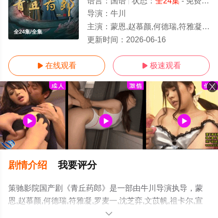
语言：
国语
状态：
全24集
- 免费在线观看
导演：
牛川
主演：
蒙恩,赵慕颜,何德瑞,符雅凝,罗麦一,沈芝弈,文苡帆,祖卡尔,宣贻骞,左溢,刘瑾,吕勇卓,刘果果
全24集/全集
更新时间：
2026-06-16
在线观看
极速观看


剧情介绍
我要评分
策驰影院国产剧《青丘药郎》是一部由牛川导演执导，蒙
恩,赵慕颜,何德瑞,符雅凝,罗麦一,沈芝弈,文苡帆,祖卡尔,宣
贻骞,左溢,刘瑾,吕勇卓,刘果果等演员精彩演绎的大陆电视
