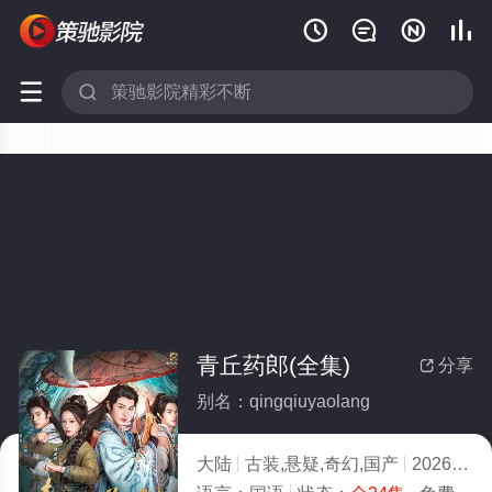






青丘药郎(全集)
分享

别名：qingqiuyaolang
大陆
古装,悬疑,奇幻,国产
2026
4.0