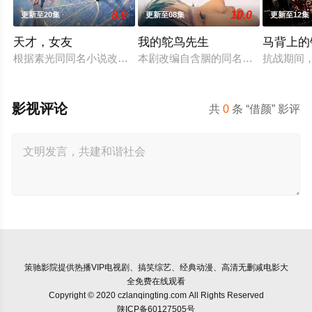
8.0
10.0
更新至20集
更新至08集
更新至12集
天才，女友
我的鸵鸟先生
马背上的
根据素光同同名小说改编。江逾白长大以后，林知夏忽然对他说：
本剧改编自含胭的同名小说，讲述了邻
抗战期间
影视评论
共
0
条 “借颜” 影评
策驰影院
提供热播VIP电视剧、搞笑综艺、经典动漫、高清无删减电影大
全免费在线观看
Copyright © 2020 czlanqingting.com All Rights Reserved
陕ICP备60127505号