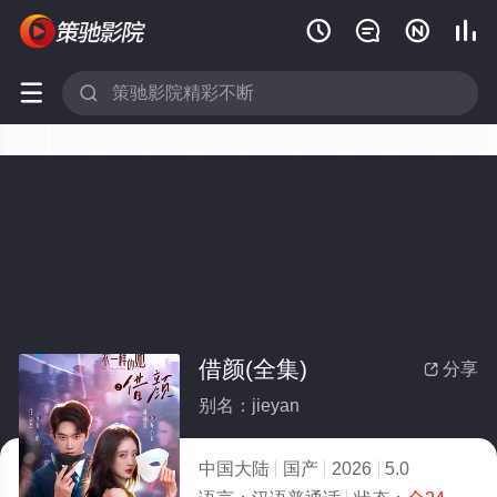






借颜(全集)
分享

别名：jieyan
中国大陆
国产
2026
5.0