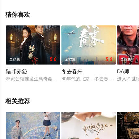
集），手机免费观看高清未删减完整版电视剧全集就上策
驰电影网，更多相关信息可移步至豆瓣电视剧、电视猫或
猜你喜欢
剧情网等平台了解。
5.0
5.0
全24集
全32集
全22集
猎罪赤怨
冬去春来
DA师
林家公馆连发生离奇命案，林老太、女仆等人相继死亡，现场均牵
90年代的北京，冬去春来小旅馆，
进入21
相关推荐