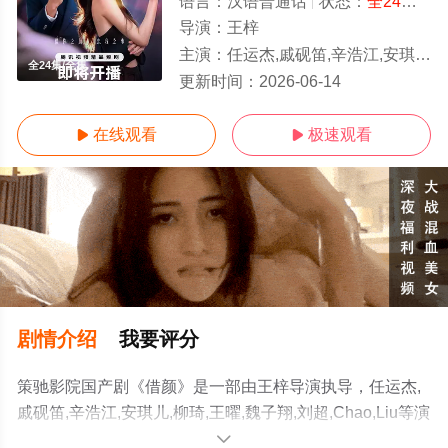
语言：
汉语普通话
状态：
全24集
- 
导演：
王梓
主演：
任运杰,戚砚笛,辛浩江,安琪儿,柳琦,王曜,魏子翔,刘超,Chao,Liu
全24集/全集
更新时间：
2026-06-14
在线观看
极速观看


剧情介绍
我要评分
策驰影院国产剧《借颜》是一部由王梓导演执导，任运杰,
戚砚笛,辛浩江,安琪儿,柳琦,王曜,魏子翔,刘超,Chao,Liu等演
员精彩演绎的中国大陆电视剧，大结局剧情已揭晓（全24
