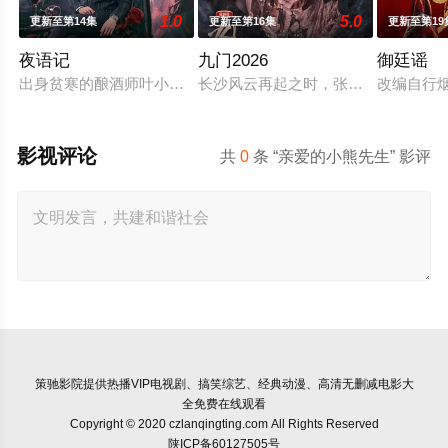
1.0
5.0
更新至第14集
更新至第16集
更新至第19
夜语记
九门2026
御廷谣
出身贫寒的酿酒师叶小唯遭遇爱人程桉、恩师林晚媚的双重背叛
长沙风云再起之时，张启山（陈伟霆 
改编自行
影视评论
共
0
条 “亲爱的小熊先生” 影评
策驰影院
提供热播VIP电视剧、搞笑综艺、经典动漫、高清无删减电影大
全免费在线观看
Copyright © 2020 czlanqingting.com All Rights Reserved
陕ICP备60127505号