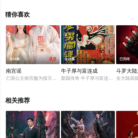
视剧全集就上策驰电影网，更多相关信息可移步至豆瓣电
视剧、电视猫或剧情网等平台了解。
猜你喜欢
9.0
6.0
全24集
全28集
已完结
南宫谣
牛子厚与富连成
斗罗大陆
亡国公主南宫楹为报灭国之仇亲手刺伤爱自己入骨的太子苏无恙
梨园传奇 牛子厚与富连城 [牛子厚
全大陆高
相关推荐