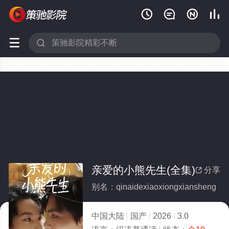






亲爱的小熊先生(全集)
分享

别名：qinaidexiaoxiongxiansheng
中国大陆
国产
2026
3.0