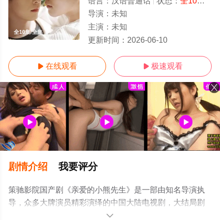
语言：
汉语普通话
状态：
全10集
- 
导演：
未知
主演：
未知
全10集/全集
更新时间：
2026-06-10
在线观看
极速观看


剧情介绍
我要评分
策驰影院国产剧《亲爱的小熊先生》是一部由知名导演执
导，众多大牌演员精彩演绎的中国大陆电视剧，大结局剧
情已揭晓（全10集），手机免费观看高清未删减完整版电
