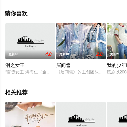
电视剧全集就上策驰电影网，更多相关信息可移步至豆瓣
电视剧、电视猫或剧情网等平台了解。
猜你喜欢
4.0
2.0
更新16
更新18
更新21
泪之女王
眉间雪
我的少年
“百货女王”洪海仁（金智媛饰）与“超市王子”白贤宇（金秀贤
《眉间雪》的主创团队对于市场和观
该剧以2
相关推荐