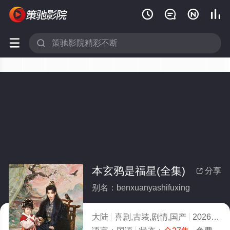






本玄鸦是福星(全集)
分享

别名：benxuanyashifuxing
大陆
喜剧,古装,剧情,国产
2026
2.0