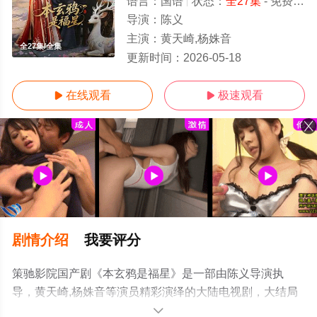
语言：
国语
状态：
全27集
- 免费在线观看
导演：
陈义
主演：
黄天崎,杨姝音
全27集/全集
更新时间：
2026-05-18
在线观看
极速观看


剧情介绍
我要评分
策驰影院国产剧《本玄鸦是福星》是一部由陈义导演执
导，黄天崎,杨姝音等演员精彩演绎的大陆电视剧，大结局
剧情已揭晓（全27集），手机免费观看高清未删减完整版
