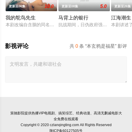
10.0
5.0
更新至06集
更新至08集
更新至26集
我的鸵鸟先生
马背上的银行
江海潮生
本剧改编自含胭的同名小说，讲述了邻家女孩庞倩（苏晓彤 饰）
抗战期间，日伪政府强行推广、使用
本剧讲述
影视评论
共
0
条 “本玄鸦是福星” 影评
策驰影院
提供热播VIP电视剧、搞笑综艺、经典动漫、高清无删减电影大
全免费在线观看
Copyright © 2020 czlanqingting.com All Rights Reserved
陕ICP备60127505号