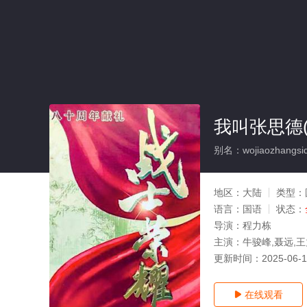
我叫张思德(
别名：wojiaozhangsi
地区：
大陆
类型：
语言：
国语
状态：
导演：
程力栋
主演：
牛骏峰,聂远,王
更新时间：
2025-06-
在线观看
