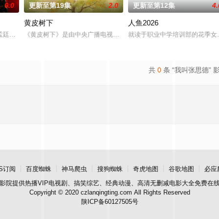
6.0
更新至第19集
2.0
更新至第12集
4.
黄皮树下
人鱼2026
强强联手，携手霍仙姑（陈瑶 饰）与九门诸人共赴冒险奇局。一桩401部队的
孟廷辉，大平王朝有史以来个以女子进士科三元及第入翰林院的奇女子。十年前
《黄皮树下》是由中央广播电视总台农业农村节目中心联合中共郁南县
就读于职业中学培训部的花季女
共
0
条 “我叫张思德” 
S订阅
百度蜘蛛
神马爬虫
搜狗蜘蛛
奇虎地图
谷歌地图
必应
影院
提供热播VIP电视剧、搞笑综艺、经典动漫、高清无删减电影大全免费在
Copyright © 2020 czlanqingting.com All Rights Reserved
陕ICP备60127505号