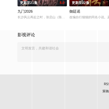
更新至21集
5.0
更新至22集
九门2026
御廷谣
长沙风云再起之时，张启山（陈伟霆 饰）与吴老狗（曾舜晞 饰）
改编自行烟烟的同名小说。
影视评论
RS
策驰