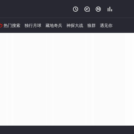




热门搜索
独行月球
藏地奇兵
神探大战
狼群
遇见你
