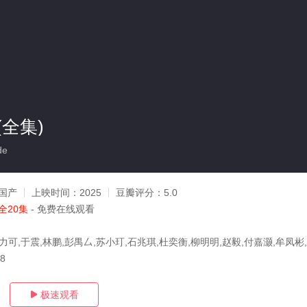
全集)
de
国产
上映时间：
2025
豆瓣评分：
5.0
全20集
- 免费在线观看
力可,于震,林鹏,彭禺厶,苏小玎,石兆琪,杜奕衡,柳明明,赵毅,付嘉灏,牟凤彬
18
极速观看
