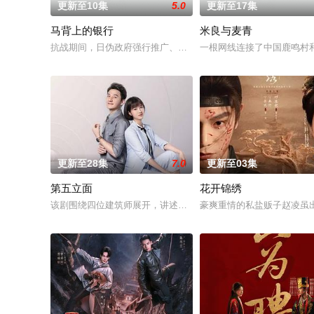
更新至10集
5.0
更新至17集
马背上的银行
米良与麦青
抗战期间，日伪政府强行推广、使用由“中国准备银行”发行的伪
一根网线连接了中国鹿鸣村
更新至28集
7.0
更新至03集
第五立面
花开锦绣
该剧围绕四位建筑师展开，讲述了他们在中意合作项目中面对专
豪爽重情的私盐贩子赵凌虽