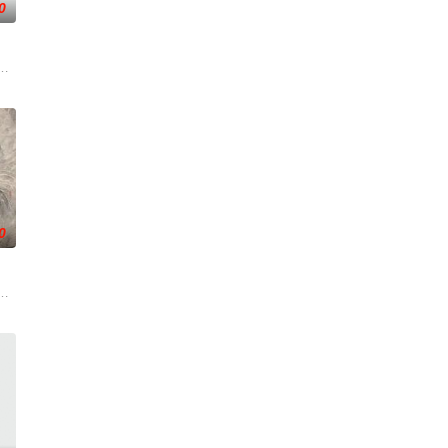
0
南银行，手艺
香是叛徒。麦香是婚前体检查出不孕症，从此走上虐
逾白，我喜欢你，哲学和生物学意义上的喜欢。”那个夜晚，他脸颊微热，还听
大生企业，实业报国的故事。甲午战争后，国家蒙羞，张謇虽高中状元，却渴
0
起逃亡，二人历经家族与朝廷的重重考验，与命运抗
从恨意中涅槃重生，借私生女桑落的身份入住程家。她步步为营，周旋在各怀心
云峥之间曲折动人的情感，以及他们在复杂局势中坚守初心、勇敢面对困难的