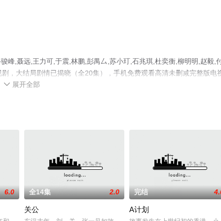
聂远,王力可,于震,林鹏,彭禺厶,苏小玎,石兆琪,杜奕衡,柳明明,赵毅,
电视剧，大结局剧情已揭晓（全20集），手机免费观看高清未删减完整版电
展开全部
、电视猫或剧情网等平台了解。

6.0
全14集
2.0
完结
4.
关公
A计划