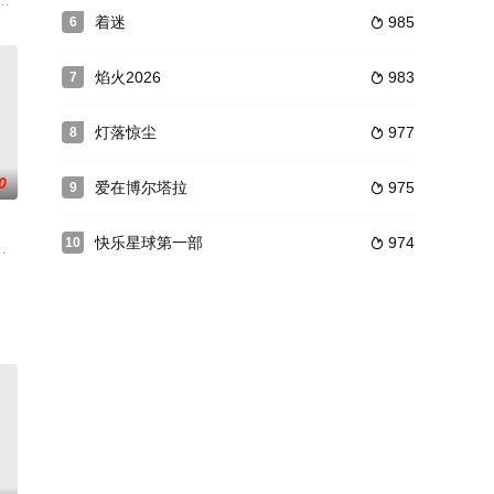
事长乔云风（
揭示了市场经济大潮中，一些经不起诱惑的女性走向
西凉刺史董卓，废少帝，自封相国。校尉曹操大为愤慨，纠集天下诸候共讨董卓
喇叭（张卫健 饰）是一位正义感极强的青年，自愿加入水警队，为国家效力。
着迷
985
6

焰火2026
983
7

灯落惊尘
977
8

0
爱在博尔塔拉
975
9

快乐星球第一部
974
10

晨,
室）用精湛医术救治一个又一个危急的患者，在日
父母不断争吵和充斥着火药味的的家庭环境中，兄弟俩最终决定离家出走去寻找
本科班即将毕业了最后几个月中这个班师生们将一同完成一出毕业大戏排演和汇报