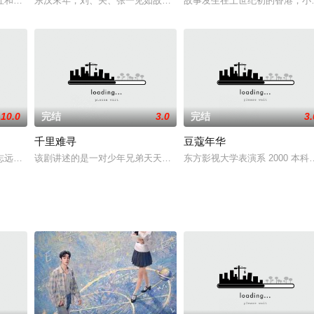
李云扬（黄志忠饰）为了打败10年前在期货厮杀中逼死自己父亲的博时公司董
红和公安刑侦赵队长、犯罪心理学家郑教授对11个案件的跟踪侦破采访评述，
东汉末年，刘、关、张一见如故，情投意合，桃园结义，誓扶汉室。
故事发生在上世纪初的香港，小
10.0
完结
3.0
完结
3.
千里难寻
豆蔻年华
的石佛,重达一点五吨,伟岸巍峨,栩栩如生,属于国家一级保护文物.可是这天早
志远的伤痛来到桐山医院急诊科，与医生白术在新成立的EICU（急诊重症监护
该剧讲述的是一对少年兄弟天天、欢欢在幼年时代对大海的渴望。在
东方影视大学表演系 2000 