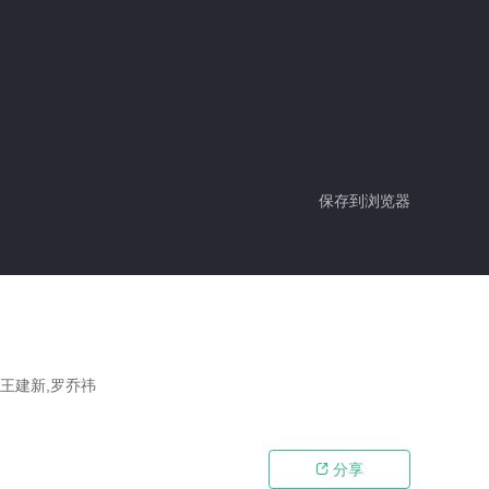
保存到浏览器
,王建新,罗乔祎
分享
