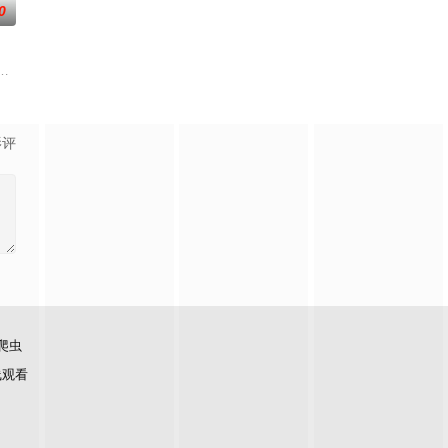
0
神秘失踪
的她被他从死人堆里救出来，蓬头垢面口齿不清。十
委、郁南县人民政府共同拍摄的20集乡村振兴主题剧集。该剧聚焦都市青年返
生苏琳（黄杨钿甜 饰），虽自小被父母忽视，在艰苦环境中长大，但她始终刻
影评
爬虫
线观看