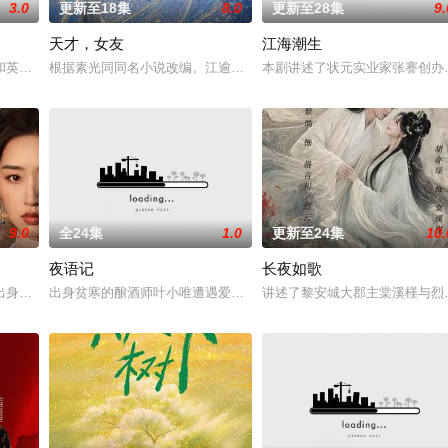
3.0
更新至18集
8.0
更新至28集
9.
天才，女友
江海潮生
钞货币。根据党中央指示，高景波、徐邵梁、孙希光和黄鹰等人开始筹备建立冀
和英国牛津，麦香通过视频向米良宣告：婚不结了。鹿鸣村开了锅，村民大骂麦
根据素光同同名小说改编。江逾白长大以后，林知夏忽然对他说：“江
本剧讲述了状元实业家张謇创办
9.0
全24集
1.0
更新至24集
10.
夜语记
长夜如歌
业挑战与境外竞争，通过创新实践实现本土设计理念突破的故事。
出身草莽，却心怀壮志，他结识了遭人诬陷私通的世家名媛小姐傅庭芸，被迫一
出身贫寒的酿酒师叶小唯遭遇爱人程桉、恩师林晚媚的双重背叛。她
讲述了黎安城大郡主棠溪槿与烈