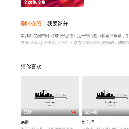
全20集/全集
剧情介绍
我要评分
策驰影院国产剧《我叫张思德》是一部由程力栋导演执导，牛骏峰,
嘉灏,牟凤彬,王建新,罗乔祎,孟彦森等演员精彩演绎的大陆
剧全集就上策驰电影网，更多相关信息可移步至豆瓣电视剧
猜你喜欢
完结
5.0
全24集
底牌
红问号