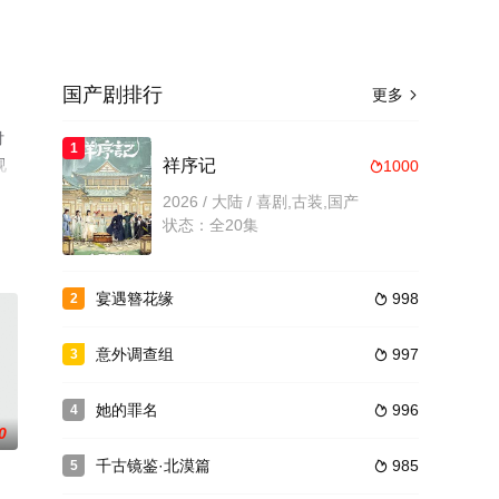
国产剧排行
更多

付
1
视
祥序记
1000

2026 / 大陆 / 喜剧,古装,国产
状态：全20集
宴遇簪花缘
998
2

意外调查组
997
3

她的罪名
996
4

0
千古镜鉴·北漠篇
985
5
