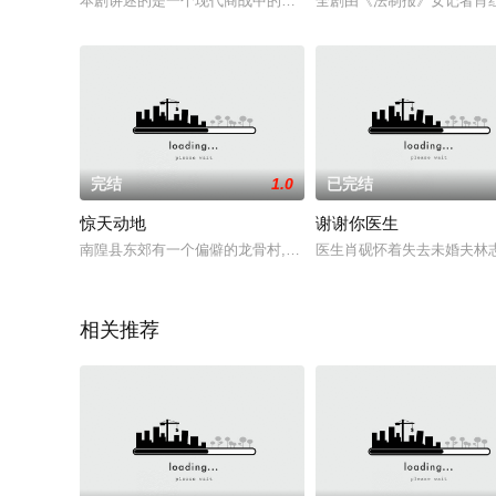
本剧讲述的是一个现代商战中的复仇故事：年轻的达扬公司董事长
全剧由《法制报》女记者肖
完结
1.0
已完结
惊天动地
谢谢你医生
南隍县东郊有一个偏僻的龙骨村,龙骨村里的安佛寺里有一尊魏晋时期
医生肖砚怀着失去未婚夫林
相关推荐