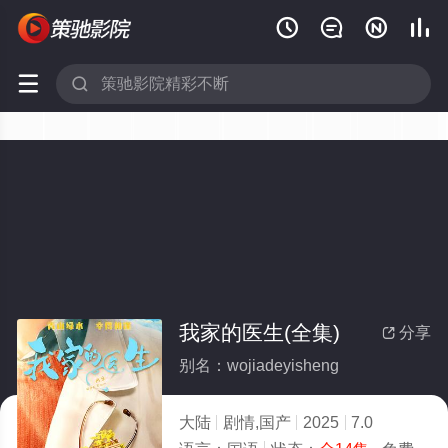






我家的医生(全集)
分享

别名：wojiadeyisheng
大陆
剧情,国产
2025
7.0