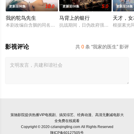
10.0
5.0
更新至06集
更新至08集
更新至16集
我的鸵鸟先生
马背上的银行
天才，女
本剧改编自含胭的同名小说，讲述了邻家女孩庞倩（苏晓彤 饰）
抗战期间，日伪政府强行推广、使用
根据素光
影视评论
共
0
条 “我家的医生” 影评
策驰影院
提供热播VIP电视剧、搞笑综艺、经典动漫、高清无删减电影大
全免费在线观看
Copyright © 2020 czlanqingting.com All Rights Reserved
陕ICP备60127505号