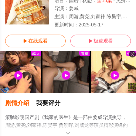
语言：
国语
状态：
全14集
- 免费在线观看
导演：
姜威
主演：
周游,黄尧,刘家祎,陈昊宇,贾景晖,刘威龙
全14集/全集
更新时间：
2025-05-17
在线观看
极速观看


剧情介绍
我要评分
策驰影院国产剧《我家的医生》是一部由姜威导演执导，
周游,黄尧,刘家祎,陈昊宇,贾景晖,刘威龙等演员精彩演绎的
大陆电视剧，大结局剧情已揭晓（全14集），手机免费观
