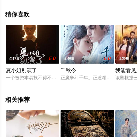
看高清未删减完整版电视剧全集就上策驰电影网，更多相
关信息可移步至豆瓣电视剧、电视猫或剧情网等平台了
猜你喜欢
解。
5.0
5.0
全17集
全40集
全30集
夏小姐别演了
千秋令
我能看见
一个被资本裹挟不得不写狗血虐文的网文作家在各方黑粉的怒骂
正魔争斗千年。正道领袖风月剑尊、
该剧根据
相关推荐