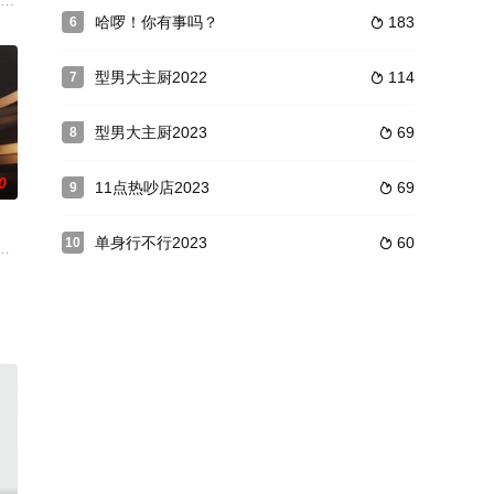
》和處境劇
的奇妙風光。探索屬於世界文化遺產的冰川、冰峽灣
標女孩，在這一百個熱血的日子裡，即將創造屬於自己的炸裂時刻，未知的環境
地文化行銷台灣！ 全台唯一！跨世代明星旅遊實境節目！ 節目透過2位花甲明
哈啰！你有事吗？
183
6

型男大主厨2022
114
7

型男大主厨2023
69
8

0
11点热吵店2023
69
9

单身行不行2023
60
10

吃饭，花了银子
风俗不同，在日常生活上遇到许多有趣的事。哪国女生最受欢迎？不同国家的生
心，年度矚目盛事《萬千星輝頒獎典禮2025》以「貪新·不忘舊」為主題，藉