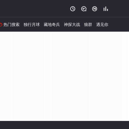




热门搜索
独行月球
藏地奇兵
神探大战
狼群
遇见你
