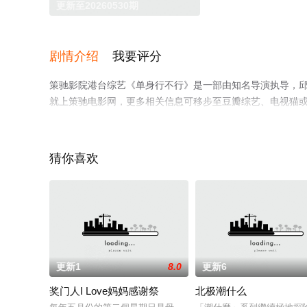
更新至20260530期
剧情介绍
我要评分
策驰影院港台综艺《单身行不行》是一部由知名导演执导，
就上策驰电影网，更多相关信息可移步至豆瓣综艺、电视猫
猜你喜欢
更新1
8.0
更新6
奖门人I Love妈妈感谢祭
北极潮什么