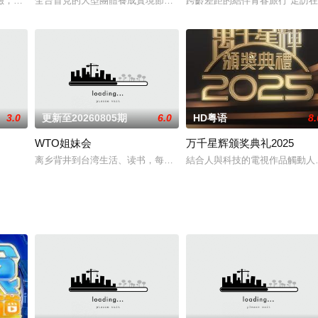
入。2023年母親節前一星期，「獎門人」曾志偉及獎老們邀請新劇《一舞傾城
險，帶領觀眾向北極出發，遊走挪威、格陵蘭、加拿大的北極圈，見識地球北端
全台首見的大型團體養成實境節目！集結24位來自不同領域的人氣指
跨齡差距的結伴青春旅行 走訪在
3.0
更新至20260805期
6.0
HD粤语
8.
WTO姐妹会
万千星辉颁奖典礼2025
什麽意思呢？喜欢金庸小说的人必须要来挑战这一题，郭靖第一次见到黄蓉请她
离乡背井到台湾生活、读书，每个台湾新住民难免会因为文化差异、
結合人與科技的電視作品觸動人