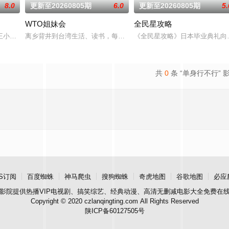
8.0
更新至20260805期
6.0
更新至20260805期
5.
WTO姐妹会
全民星攻略
的女王小Ｓ，睽违六年强势回归！以女性出发点的节目议题，聚焦女性的职场与生
离乡背井到台湾生活、读书，每个台湾新住民难免会因为文化差异、
《全民星攻略》日本毕业典礼向
共
0
条 “单身行不行” 
S订阅
百度蜘蛛
神马爬虫
搜狗蜘蛛
奇虎地图
谷歌地图
必应
影院
提供热播VIP电视剧、搞笑综艺、经典动漫、高清无删减电影大全免费在
Copyright © 2020 czlanqingting.com All Rights Reserved
陕ICP备60127505号