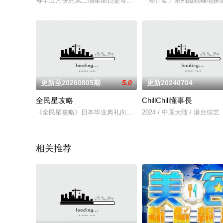
每年五月份的第二個星期日是母親節，而孝敬媽媽的禮物宜盡早購
「潮什麼」系列繼續極地探
更新至20260805期
5.0
更新20240704
全民星攻略
ChillChill懂事長
《全民星攻略》日本毕业典礼向学长要制服的第二颗钮釦代表著
2024 / 中国大陆 / 港台综艺
相关推荐