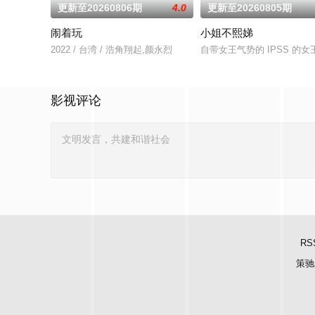
更新至20260806期
4.0
更新至20260805期
闹着玩
小姐不熙娣
2022 / 台湾 / 浩角翔起,颜永烈
自带女王气势的 IPSS 
影视评论
RS
策驰