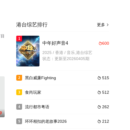
港台综艺排行
更多

节目
1
中年好声音4
600

2025 / 香港 / 音乐,港台综艺
状态：更新至20260405期
黑白威廉Fighting
515
2

食尚玩家
512
3

流行都市粤语
262
4

0
环环相扣的老故事2026
212
5
