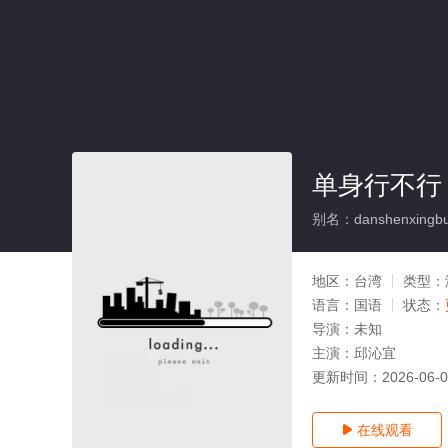
单身行不行
别名：danshenxingbu
地区：
台湾
类型：
语言：
国语
状态：
导演：
未知
主演：
邱沁宜
更新时间：
2026-06-
在线观看
