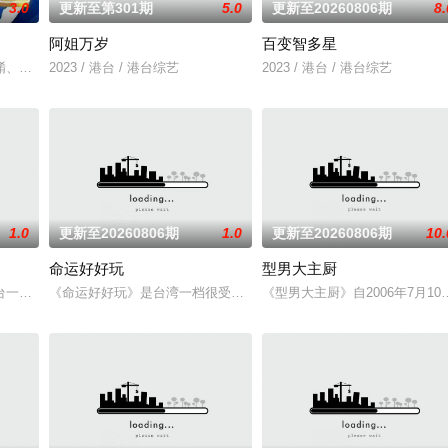
3.0
更新至第301期
5.0
更新至20260806期
8.
阿姐万岁
百变智多星
遇上疯疯贵妇Melody竟是“地表最震撼”组合！谈论时下最“热吵”的话题，
餚、贴地料理受到识饮识食之人的密切关注！黄婉曼、蔡雪莹、倪嘉雯、黄嘉雯
2023 / 港台 / 港台综艺
2023 / 港台 / 港台综艺
1.0
更新至20260806期
1.0
更新至20260806期
10.
命运好好玩
型男大主厨
性感兴趣的话题——从头到脚，从里到外，从身体到心灵。本书根据中国大陆的
台一档娱乐新闻节目，每天报道最新的娱乐新闻，节目还会请嘉宾现场访谈！节
《命运好好玩》是台湾一档很受欢迎的命理节目,各类风水、星座、命
《型男大主厨》自2006年7月