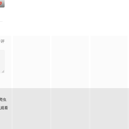
0
活感受。
风俗不同，在日常生活上遇到许多有趣的事。哪国女生最受欢迎？不同国家的生
学长要制服的第二颗钮釦代表著什麽意思呢？喜欢金庸小说的人必须要来挑战
影评
爬虫
线观看