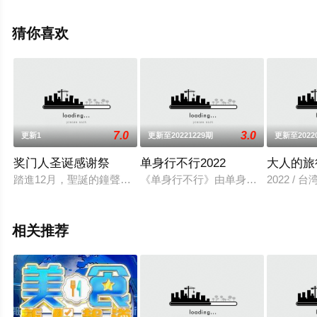
可移步至豆瓣综艺、电视猫或剧情网等平台了解。
猜你喜欢
7.0
3.0
更新1
更新至20221229期
更新至2022
奖门人圣诞感谢祭
单身行不行2022
大人的旅
踏進12月，聖誕的鐘聲快將響起，又是時候要準備好禮物！熱播
《单身行不行》由单身轻熟女邱沁宜
2022 / 
相关推荐