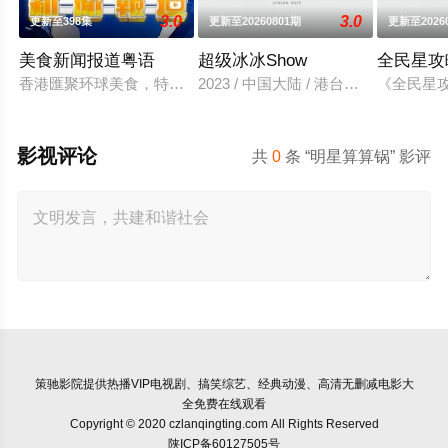
3.0
3.0
更新至398集
更新至20260801期
更新至2026
美食新闻报道粤语
超级冰冰Show
全民星攻
香港匯聚环球美食，特色佳餚、贴地料理受到识饮识食之人的密
2023 / 中国大陆 / 港台综艺
《全民星
影视评论
共
0
条 “明星算算锅” 影评
策驰影院
提供热播VIP电视剧、搞笑综艺、经典动漫、高清无删减电影大
全免费在线观看
Copyright © 2020 czlanqingting.com All Rights Reserved
陕ICP备60127505号