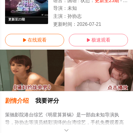
语言：
国语
状态：
更新至23期
- 免费在线观看
导演：
未知
主演：
孙协志
更新至23期
更新时间：
2026-07-21
在线观看
极速观看


剧情介绍
我要评分
策驰影院港台综艺《明星算算锅》是一部由未知导演执
导，孙协志等演员精彩演绎的台湾综艺，手机免费观看高
清未删减完整版综艺节目就上策驰电影网，更多相关信息
