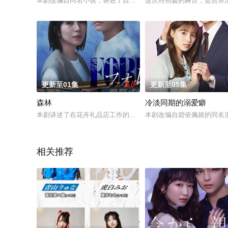
本剧改编自同名小说，讲述了自杀、幽灵党、失踪、垃圾屋等各
这次特别篇的舞台，是吉宗
更新至01集
5.0
更新至05集
森林
冷淡同期的溺爱癖
本剧讲述了在花卉礼品店工作的几岛枫（比嘉爱未 饰）和经营洗
本剧改编自碧依佩姬的同名
相关推荐