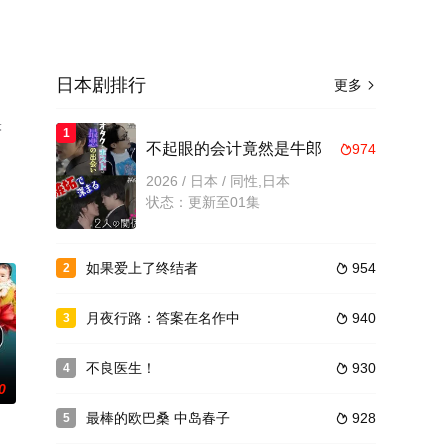
日本剧排行
更多

映
1
不起眼的会计竟然是牛郎
974

2026 / 日本 / 同性,日本
状态：更新至01集
如果爱上了终结者
954
2

月夜行路：答案在名作中
940
3

不良医生！
930
4

0
最棒的欧巴桑 中岛春子
928
5
