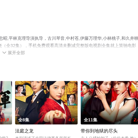
忠昭,平林克理导演执导，古川琴音,中村苍,伊藤万理华,小林桃子,和久井
晓（全32集），手机免费观看高清未删减完整版电视剧全集就上策驰电影
展开全部
平台了解。

10.0
全8集
4.0
全11集
2.
法庭之龙
带你到地狱的尽头