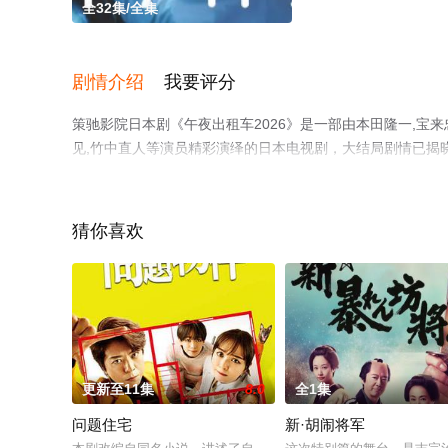
全32集/全集
剧情介绍
我要评分
策驰影院日本剧《午夜出租车2026》是一部由本田隆一,宝来
见,竹中直人等演员精彩演绎的日本电视剧，大结局剧情已揭
网，更多相关信息可移步至豆瓣电视剧、电视猫或剧情网等
猜你喜欢
更新至11集
8.0
全1集
问题住宅
新·胡闹将军