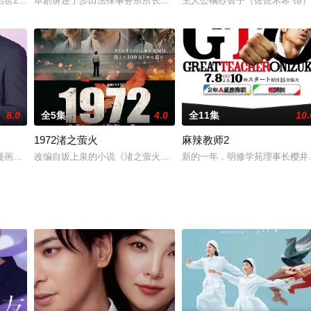
种各样的住宅所发生奇怪事件的谜题，由头脑聪明、腕力强、拥有与人类不同的
治世20多年后的江户城。原创系列中年轻的将军吉宗也面临着六十大寿的继承
本剧讲述了步田法律事务所所长步田虎太郎（高杉真宙 饰）继承了
主人公橘纱智子（佐佐木希 饰
8.0
全5集
4.0
全11集
10.
1972渚之萤火
麻辣教师2
衣店的一之濑纯（岩田刚典 饰）是一对同居快一年的恋人。两人过着平凡而幸
漫画，是一部办公室爱情故事，讲述拥有特殊能力的读心少女与外表冷酷、却在
改编自坂上泉的小说《渚之萤火》。故事发生在返还协定生效前的琉球
新的一年，明修学苑理事长樱井