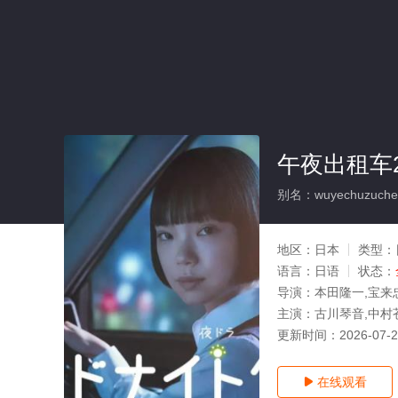
午夜出租车2
别名：wuyechuzuche
地区：
日本
类型：
语言：
日语
状态：
导演：
本田隆一,宝来
主演：
古川琴音,中村
更新时间：
2026-07-
在线观看
