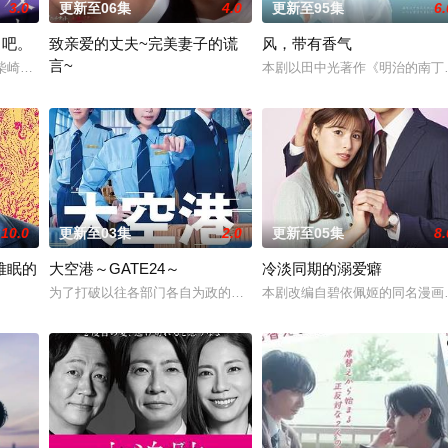
3.0
更新至06集
4.0
更新至95集
6.
了吧。
致亲爱的丈夫~完美妻子的谎
风，带有香气
言~
性柴崎希麻里性格开朗直率，却因与历任男友在性生活的不合而深陷情感创伤。
本剧以田中光著作《明治的南丁
中相互碰撞、同时痛击演艺圈恶意的以下克上故事。曾在不良激战区威名远扬的
聚焦于一对结婚10年、在外人眼中完美无瑕的恩爱夫妻。丈夫是节目
10.0
更新至03集
2.0
更新至05集
8.
难眠的
大空港～GATE24～
冷淡同期的溺爱癖
儿看似幸福，却面临着丧偶式育儿与长达5年的“亲密关系缺失”。深感不安的花
为了打破以往各部门各自为政的死板规矩，内阁官房直属成立了一个特殊
本剧改编自碧依佩姬的同名漫画
家伊藤润二笔下充满独特疯狂气息的经典作品，改编为真人单元剧。以浓雾弥漫