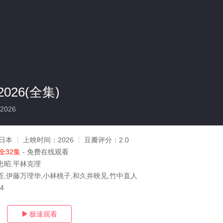
026(全集)
2026
日本
上映时间：
2026
豆瓣评分：
2.0
全32集
- 免费在线观看
忠昭,平林克理
苍,伊藤万理华,小林桃子,和久井映见,竹中直人
24
极速观看
