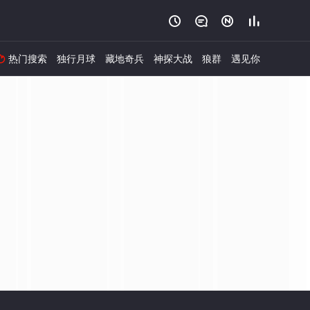




热门搜索
独行月球
藏地奇兵
神探大战
狼群
遇见你
