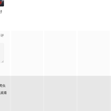
0
好
5岁”这一
在令和时代的当下，守护母婴生命的“分娩现场”
前，将出现比前作更加棘手、更加难以攻破的恶性犯罪案件。随着高度保密的通
。”从换座位开始⁉︎ 性格完全相反的两人，恋爱即将展开！！“我喜欢你。”极其
影评
爬虫
线观看