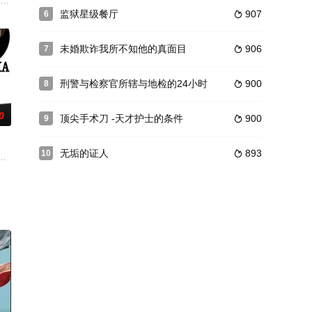
破天荒特质的犬
问题。剧中保留了系列的世界观和魅力，在继承问题
父亲的事务所。经过父亲那个拥有众多律师的时代，现在旗下的律师只有虎太郎
）发誓要向像恶魔一样无情的怪物花井丽奈（涩谷凪咲 饰）复仇。高中时代，纱
监狱星级餐厅
907
6

未婚欺诈我所不知他的真面目
906
7

刑警与检察官所辖与地检的24小时
900
8

0
顶尖手术刀 -天才护士的条件
900
9

无垢的证人
893
10

福的生活，但
脑海中不断幻想女主角的同期同事之间的恋爱故事。
岛（冲绳）。1972年春天，派遣至警视厅的刑警真荣田太一（高桥一生饰）
凉子（黑木瞳 饰）带领麾下精英开赴湘南，宣布合并后的明修湘南高中的成立