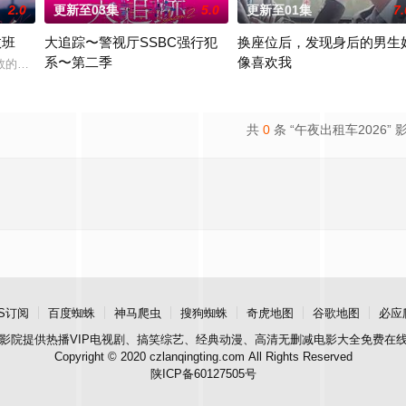
2.0
更新至03集
5.0
更新至01集
7.
救班
大追踪〜警视厅SSBC强行犯
换座位后，发现身后的男生
系〜第二季
像喜欢我
憧憬的东京的三位女性，在面对恋爱、工作、家庭等方面不如意的现实时，在“3
的顶级豪华医院“圣菲奥娜医院”。少子化、医生短缺、地方产科接连关闭……
在第二季中，作为现代刑侦关键力量的【警视厅SSBC强行犯系】面
“我喜欢你，从很早以前就开始了
共
0
条 “午夜出租车2026” 
S订阅
百度蜘蛛
神马爬虫
搜狗蜘蛛
奇虎地图
谷歌地图
必应
影院
提供热播VIP电视剧、搞笑综艺、经典动漫、高清无删减电影大全免费在
Copyright © 2020 czlanqingting.com All Rights Reserved
陕ICP备60127505号