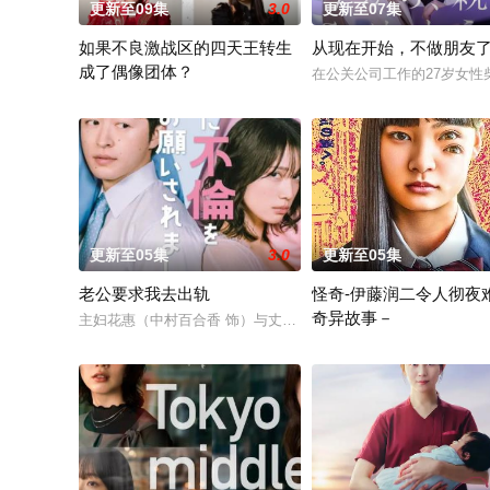
更新至09集
3.0
更新至07集
如果不良激战区的四天王转生
从现在开始，不做朋友
成了偶像团体？
在公关公司工作的27岁女
本作描绘的是只懂打架的四名不良少年转生为偶像，在未知的世界
更新至05集
3.0
更新至05集
老公要求我去出轨
怪奇-伊藤润二令人彻夜
奇异故事－
主妇花惠（中村百合香 饰）与丈夫弘树（佐野玲於 饰）及4岁女
本作精选日本知名恐怖漫画