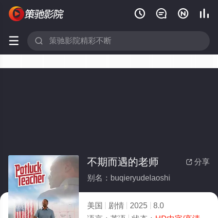






不期而遇的老师
分享

别名：buqieryudelaoshi
美国
剧情
2025
8.0