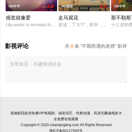
4.0
5.0
HD中字
HD国语
HD中字
感觉就像爱
走马观花
那不勒斯
Lila wants to emulate the sexual exploits of her more experienced
新波，丁大宁，郭华，程一木他们毕
十三岁的
影视评论
共
0
条 “不期而遇的老师” 影评
策驰影院
提供热播VIP电视剧、搞笑综艺、经典动漫、高清无删减电影大
全免费在线观看
Copyright © 2020 czlanqingting.com All Rights Reserved
陕ICP备60127505号