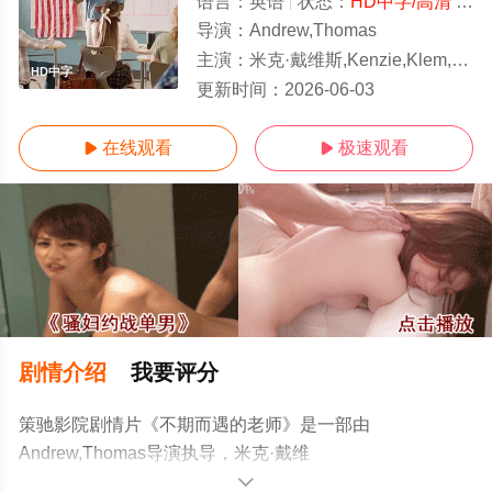
语言：
英语
状态：
HD中字/高清
- 免费在线观看
导演：
Andrew,Thomas
主演：
米克·戴维斯,Kenzie,Klem,CJ,Haynes,Salvador,Contreras,Meghan,
HD中字
更新时间：
2026-06-03
在线观看
极速观看


剧情介绍
我要评分
策驰影院剧情片《不期而遇的老师》是一部由
Andrew,Thomas导演执导，米克·戴维
斯,Kenzie,Klem,CJ,Haynes,Salvador,Contreras,Meghan,Morr,
