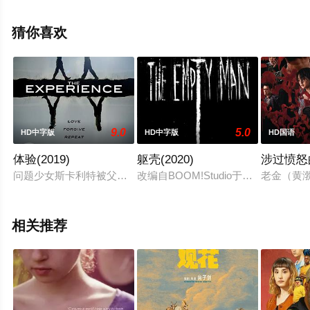
等演员精彩演绎的美国电影，手机免费观看高清未删减完
整版电影大全就上策驰电影网，更多相关信息可移步至豆
猜你喜欢
瓣电影、电视猫或剧情网等平台了解。
9.0
5.0
HD中字版
HD中字版
HD国语
体验(2019)
躯壳(2020)
涉过愤怒
问题少女斯卡利特被父亲送往了荒野训练营，每天的任务就是爬
改编自BOOM!Studio于2014年推出
老金（黄
相关推荐