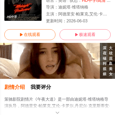
语言：
英语
状态：
HD中字/高清
- 免费在线观看
导演：
迪妮塔·维塔纳格
主演：
阿德里安·帕莱克,艾伦·卡罗尔,丹尼尔·克里斯蒂安·琼斯
HD中字
更新时间：
2026-06-03
在线观看
极速观看


剧情介绍
我要评分
策驰影院剧情片《午夜大道》是一部由迪妮塔·维塔纳格导
演执导，阿德里安·帕莱克,艾伦·卡罗尔,丹尼尔·克里斯蒂安·
琼斯等演员精彩演绎的加拿大电影，手机免费观看高清未
