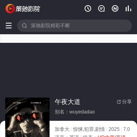






午夜大道
分享

别名：wuyedadao
加拿大
惊悚,犯罪,剧情
2025
7.0