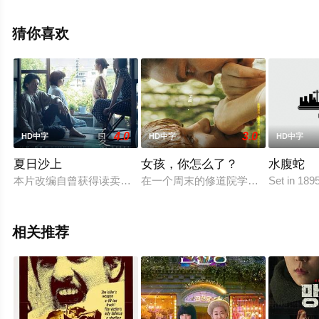
删减完整版电影大全就上策驰电影网，更多相关信息可移
步至豆瓣电影、电视猫或剧情网等平台了解。
猜你喜欢
4.0
3.0
HD中字
HD中字
HD中字
夏日沙上
女孩，你怎么了？
水腹蛇
本片改编自曾获得读卖文学奖戏曲·剧本奖的松田正隆所著舞台剧
在一个周末的修道院学校合唱团排练
Set in 189
相关推荐