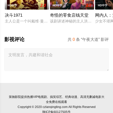
2.0
3.0
HD中字
HD中字
HD中字
决斗1971
奇怪的零食店钱天堂
网内人：
主人公是一个叫戴维·曼恩（丹尼斯·韦弗 Dennis Weave
该剧讲述神秘的主人洪子卖能够实现
少女不堪
影视评论
共
0
条 “午夜大道” 影评
策驰影院
提供热播VIP电视剧、搞笑综艺、经典动漫、高清无删减电影大
全免费在线观看
Copyright © 2020 czlanqingting.com All Rights Reserved
陕ICP备60127505号