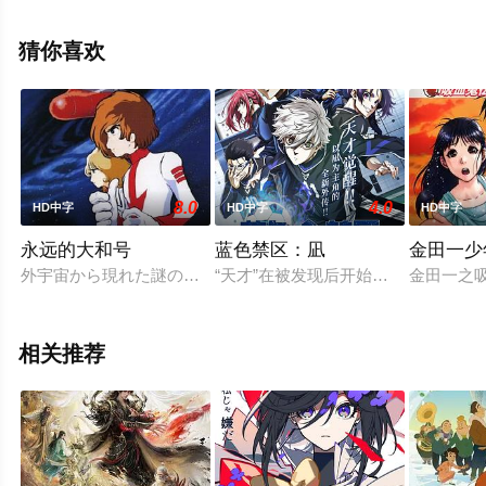
演员精彩演绎的日本电影，手机免费观看高清未删减完整
版电影大全就上策驰电影网，更多相关信息可移步至豆瓣
猜你喜欢
电影、电视猫或剧情网等平台了解。
8.0
4.0
HD中字
HD中字
HD中字
永远的大和号
蓝色禁区：凪
金田一少
外宇宙から現れた謎の光が地球に向けて進んでいく。その光球
“天才”在被发现后开始塑造其轮廓。
金田一之吸
相关推荐