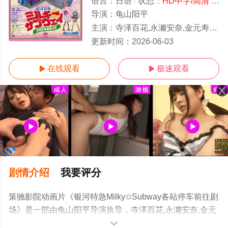
语言：
日语
状态：
HD中字/高清
- 免费在线观看
导演：
龟山阳平
主演：
寺泽百花,永濑安奈,金元寿子,小市真琴,内山昂辉,山谷祥生,小松未可子,藤原由林
HD中字
更新时间：
2026-06-03
在线观看
极速观看


剧情介绍
我要评分
策驰影院动画片《银河特急Milky✩Subway各站停车前往剧
场》是一部由龟山阳平导演执导，寺泽百花,永濑安奈,金元
寿子,小市真琴,内山昂辉,山谷祥生,小松未可子,藤原由林等
