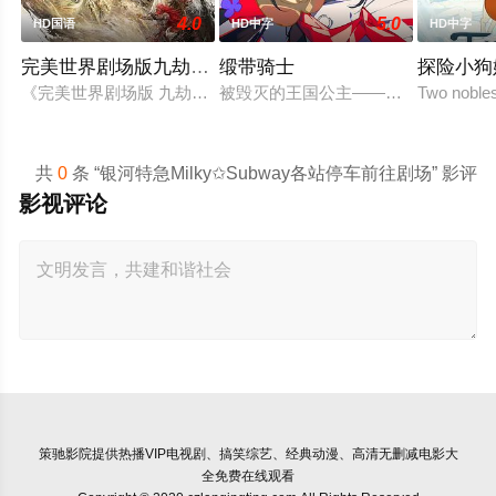
4.0
5.0
HD国语
HD中字
HD中字
完美世界剧场版九劫焚天
缎带骑士
探险小狗
《完美世界剧场版 九劫焚天》是动画《完美世界》的第二部剧
被毁灭的王国公主——萨菲娅。灾厄
Two nobles
共
0
条 “银河特急Milky✩Subway各站停车前往剧场” 影评
影视评论
策驰影院
提供热播VIP电视剧、搞笑综艺、经典动漫、高清无删减电影大
全免费在线观看