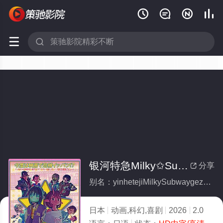






银河特急Milky✩Subway各站停车前往剧场
分享

别名：yinhetejiMilkySubwaygezhantingcheqianwangjuchang
日本
动画,科幻,喜剧
2026
2.0