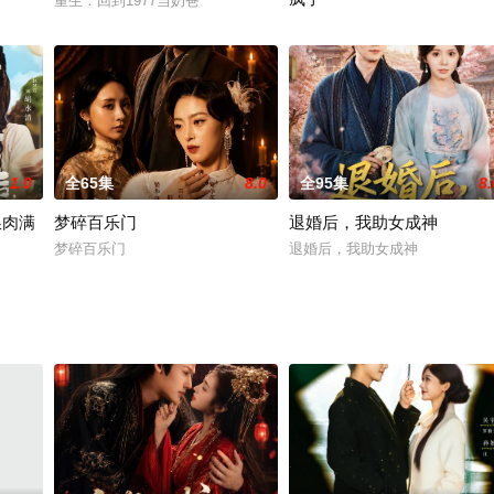
重生：回到1977当奶爸
恶邻逼我拆基站后，全小区急疯
1.0
全65集
8.0
全95集
8.
粮肉满
梦碎百乐门
退婚后，我助女成神
梦碎百乐门
退婚后，我助女成神
满仓