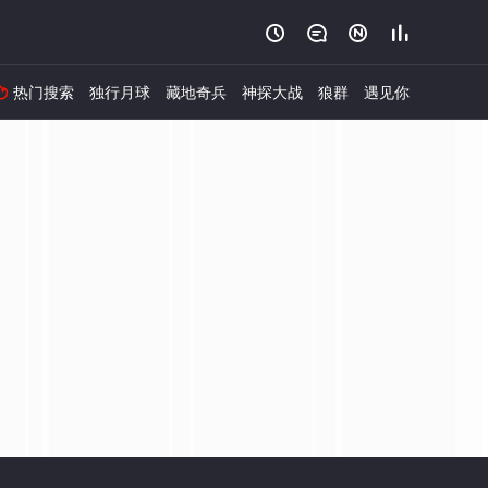




热门搜索
独行月球
藏地奇兵
神探大战
狼群
遇见你
