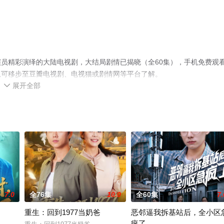
员精彩演绎的大陆电视剧，大结局剧情已揭晓（全60集），手机免费观
息可移步至豆瓣电视剧、电视猫或剧情网等平台了解。
展开全部

7.0
全76集
10.0
全60集
7.
重生：回到1977当奶爸
恶邻逼我拆基站后，全小区
疯了