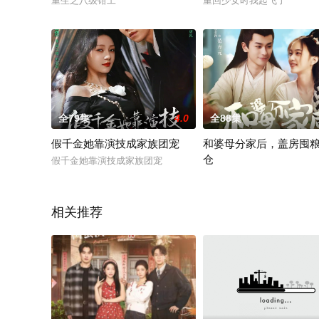
重生之八级钳工
重回少女时我起飞了
全79集
4.0
全88集
假千金她靠演技成家族团宠
和婆母分家后，盖房囤
仓
假千金她靠演技成家族团宠
和婆母分家后，盖房囤粮肉
相关推荐