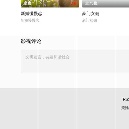
全集
3.0
全75集
新婚慢慢恋
豪门女佣
新婚慢慢恋
豪门女佣
影视评论
RS
策驰