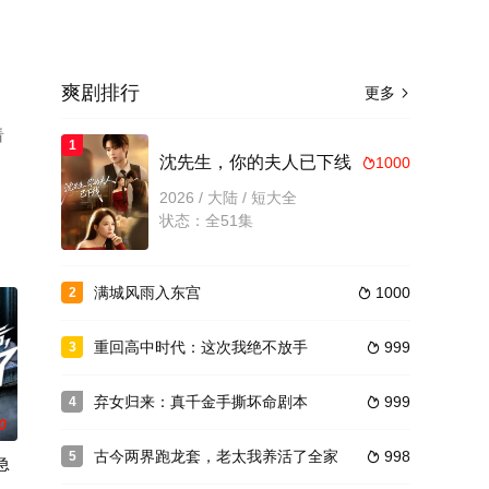
爽剧排行
更多

看
1
沈先生，你的夫人已下线
1000

2026 / 大陆 / 短大全
状态：全51集
满城风雨入东宫
1000
2

重回高中时代：这次我绝不放手
999
3

弃女归来：真千金手撕坏命剧本
999
4

0
古今两界跑龙套，老太我养活了全家
998
5

急