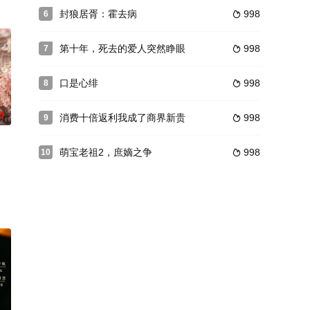
封狼居胥：霍去病
998
6

了
第十年，死去的爱人突然睁眼
998
7

口是心绯
998
8

0
消费十倍返利我成了商界新贵
998
9

萌宝老祖2，庶嫡之争
998
10
