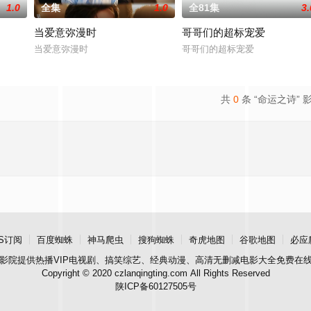
1.0
全集
1.0
全81集
3.
当爱意弥漫时
哥哥们的超标宠爱
当爱意弥漫时
哥哥们的超标宠爱
共
0
条 “命运之诗” 
S订阅
百度蜘蛛
神马爬虫
搜狗蜘蛛
奇虎地图
谷歌地图
必应
影院
提供热播VIP电视剧、搞笑综艺、经典动漫、高清无删减电影大全免费在
Copyright © 2020 czlanqingting.com All Rights Reserved
陕ICP备60127505号