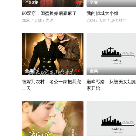
全80集
6.0
全集
80双穿：闺蜜换嫁后赢麻了
我的倾城大小姐
2026 / 大陆 / 内详
2024 / 大陆 / 现代都市
全集
8.0
全集
替嫁到农村，老公一家把我宠
巅峰丐婿：从被美女姐
上天
家开始
替嫁到农村，老公一家把我宠上天
2024 / 大陆 / 短大全