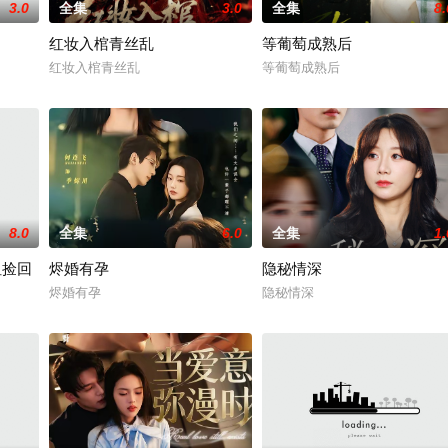
3.0
全集
3.0
全集
8.
红妆入棺青丝乱
等葡萄成熟后
红妆入棺青丝乱
等葡萄成熟后
8.0
全集
6.0
全集
1.
姐捡回
烬婚有孕
隐秘情深
烬婚有孕
隐秘情深