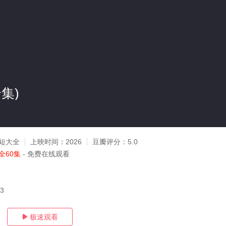
集)
短大全
上映时间：
2026
豆瓣评分：
5.0
全60集
- 免费在线观看
03
极速观看
