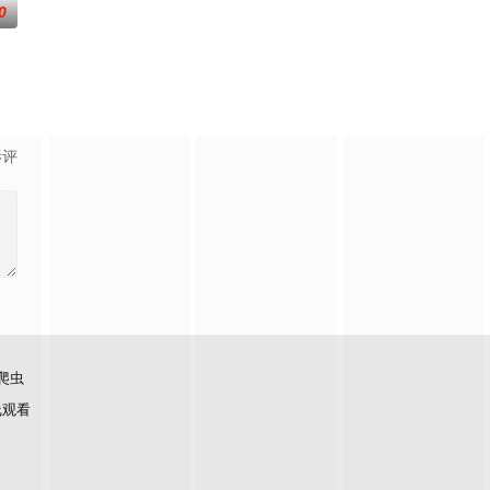
0
影评
爬虫
线观看