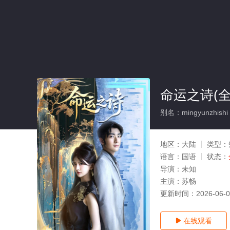
命运之诗(全
别名：mingyunzhishi
地区：
大陆
类型：
语言：
国语
状态：
导演：
未知
主演：
苏畅
更新时间：
2026-06-
在线观看
