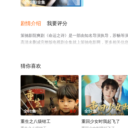
全60集/全集
剧情介绍
我要评分
策驰影院爽剧《命运之诗》是一部由知名导演执导，苏畅等演
高清未删减完整版电视剧全集就上策驰电影网，更多相关信
猜你喜欢
全61集
8.0
全57集
重生之八级钳工
重回少女时我起飞了