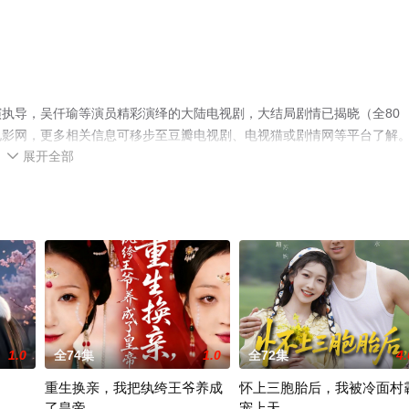
执导，吴仟瑜等演员精彩演绎的大陆电视剧，大结局剧情已揭晓（全80
电影网，更多相关信息可移步至豆瓣电视剧、电视猫或剧情网等平台了解
展开全部

1.0
全74集
1.0
全72集
4.
重生换亲，我把纨绔王爷养成
怀上三胞胎后，我被冷面村
了皇帝
宠上天