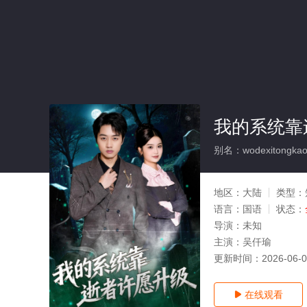
我的系统靠
别名：wodexitongkaos
地区：
大陆
类型：
语言：
国语
状态：
导演：
未知
主演：
吴仟瑜
更新时间：
2026-06-
在线观看
