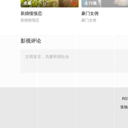
全集
3.0
全75集
新婚慢慢恋
豪门女佣
新婚慢慢恋
豪门女佣
影视评论
RS
策驰