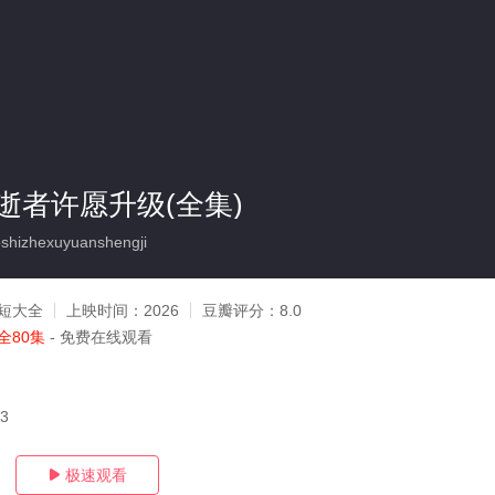
逝者许愿升级(全集)
hizhexuyuanshengji
短大全
上映时间：
2026
豆瓣评分：
8.0
全80集
- 免费在线观看
03
极速观看
