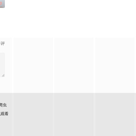
0
影评
爬虫
线观看