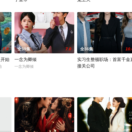
重生换亲，我把纨绔王爷养成了皇帝
怀上三胞胎后，我被冷面村霸宠
7.0
全59集
7.0
全36集
10.
鱼开始
一念为卿倾
实习生整顿职场：首富千金
接关公司
始
一念为卿倾
实习生整顿职场：首富千金直接