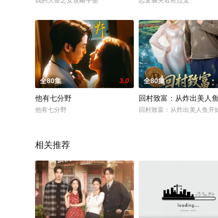
我的天命之女攻略手册
恋爱脑夫君轻点宠
全80集
3.0
全80集
他有七分野
回村致富：从炸出美人
他有七分野
回村致富：从炸出美人鱼开
相关推荐