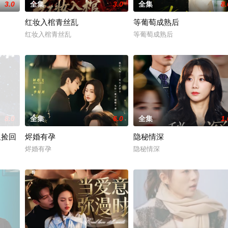
3.0
全集
3.0
全集
8.
红妆入棺青丝乱
等葡萄成熟后
红妆入棺青丝乱
等葡萄成熟后
8.0
全集
6.0
全集
1.
姐捡回
烬婚有孕
隐秘情深
烬婚有孕
隐秘情深