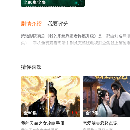
全80集/全集
剧情介绍
我要评分
策驰影院爽剧《我的系统靠逝者许愿升级》是一部由知名导演
集），手机免费观看高清未删减完整版电视剧全集就上策驰
猜你喜欢
全80集
1.0
全17集
我的天命之女攻略手册
恋爱脑夫君轻点宠