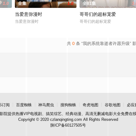
1.0
全集
1.0
全81集
3.
当爱意弥漫时
哥哥们的超标宠爱
当爱意弥漫时
哥哥们的超标宠爱
共
0
条 “我的系统靠逝者许愿升级” 
S订阅
百度蜘蛛
神马爬虫
搜狗蜘蛛
奇虎地图
谷歌地图
必应
影院
提供热播VIP电视剧、搞笑综艺、经典动漫、高清无删减电影大全免费在
Copyright © 2020 czlanqingting.com All Rights Reserved
陕ICP备60127505号