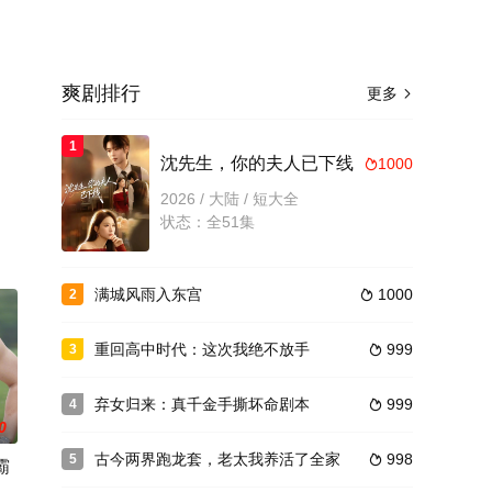
爽剧排行
更多

1
。
沈先生，你的夫人已下线
1000

2026 / 大陆 / 短大全
状态：全51集
满城风雨入东宫
1000
2

重回高中时代：这次我绝不放手
999
3

弃女归来：真千金手撕坏命剧本
999
4

0
古今两界跑龙套，老太我养活了全家
998
5

霸