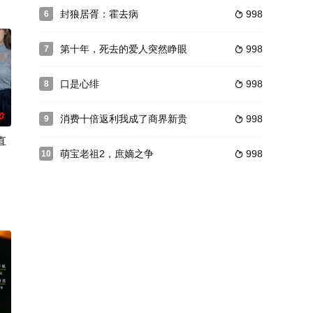
封狼居胥：霍去病
998
6

上天
第十年，死去的爱人突然睁眼
998
7

口是心绯
998
8

0
消费十倍返利我成了商界新贵
998
9

直
萌宝老祖2，庶嫡之争
998
10

关公司