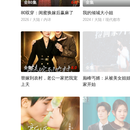
全80集
6.0
全集
80双穿：闺蜜换嫁后赢麻了
我的倾城大小姐
2026 / 大陆 / 内详
2024 / 大陆 / 现代都市
全集
8.0
全集
替嫁到农村，老公一家把我宠
巅峰丐婿：从被美女姐
上天
家开始
替嫁到农村，老公一家把我宠上天
2024 / 大陆 / 短大全