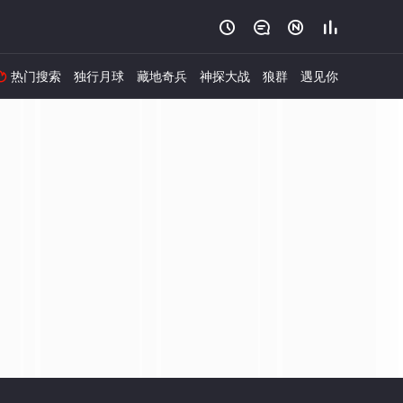




热门搜索
独行月球
藏地奇兵
神探大战
狼群
遇见你
