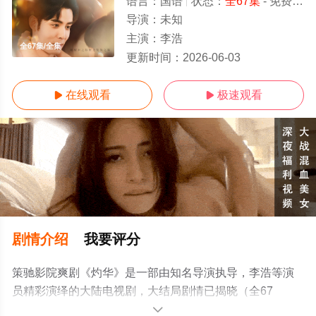
语言：
国语
状态：
全67集
- 免费在线观看
导演：
未知
主演：
李浩
全67集/全集
更新时间：
2026-06-03
在线观看
极速观看


剧情介绍
我要评分
策驰影院爽剧《灼华》是一部由知名导演执导，李浩等演
员精彩演绎的大陆电视剧，大结局剧情已揭晓（全67
集），手机免费观看高清未删减完整版电视剧全集就上策
