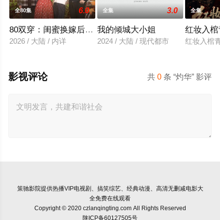
6.0
3.0
全80集
全集
全集
80双穿：闺蜜换嫁后赢麻了
我的倾城大小姐
红妆入棺
2026 / 大陆 / 内详
2024 / 大陆 / 现代都市
红妆入棺
影视评论
共
0
条 “灼华” 影评
策驰影院
提供热播VIP电视剧、搞笑综艺、经典动漫、高清无删减电影大
全免费在线观看
Copyright © 2020 czlanqingting.com All Rights Reserved
陕ICP备60127505号