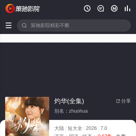






灼华(全集)
分享

别名：zhuohua
大陆
短大全
2026
7.0