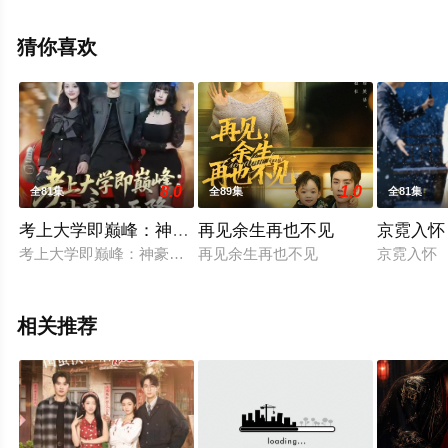
驰电影网，更多相关信息可移步至豆瓣电视剧、电视猫或
剧情网等平台了解。
猜你喜欢
8.0
1.0
全81集
全89集
全81集
考上大学即巅峰：神豪从天降
再见余生再也不见
京霓入怀
考上大学即巅峰：神豪从天降
再见余生再也不见
京霓入怀
相关推荐