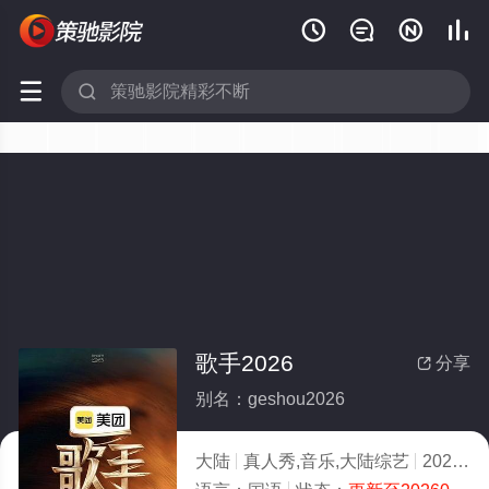






歌手2026
分享

别名：geshou2026
大陆
真人秀,音乐,大陆综艺
2026
2