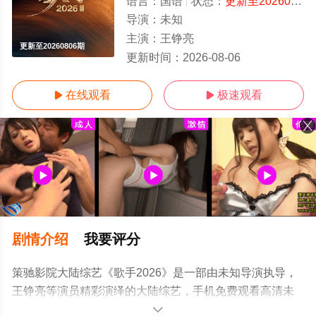
语言：
国语
状态：
更新至20260806期
导演：
未知
主演：
王铮亮
更新至20260806期
更新时间：
2026-08-06
在线观看
极速观看


剧情介绍
我要评分
策驰影院大陆综艺《歌手2026》是一部由未知导演执导，
王铮亮等演员精彩演绎的大陆综艺，手机免费观看高清未
删减完整版综艺节目就上策驰电影网，更多相关信息可移
