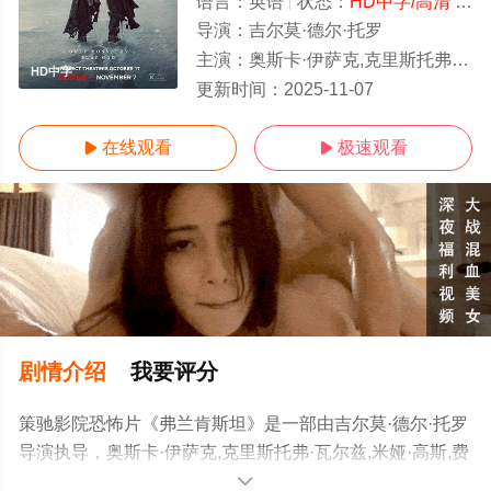
语言：
英语
状态：
HD中字/高清
- 免费在线观看
导演：
吉尔莫·德尔·托罗
主演：
奥斯卡·伊萨克,克里斯托弗·瓦尔兹,米娅·高斯,费利克斯·卡默雷尔,拉尔夫·伊内森,雅各布·艾洛蒂,查尔斯·丹
HD中字
更新时间：
2025-11-07
在线观看
极速观看


剧情介绍
我要评分
策驰影院恐怖片《弗兰肯斯坦》是一部由吉尔莫·德尔·托罗
导演执导，奥斯卡·伊萨克,克里斯托弗·瓦尔兹,米娅·高斯,费
利克斯·卡默雷尔,拉尔夫·伊内森,雅各布·艾洛蒂,查尔斯·丹
