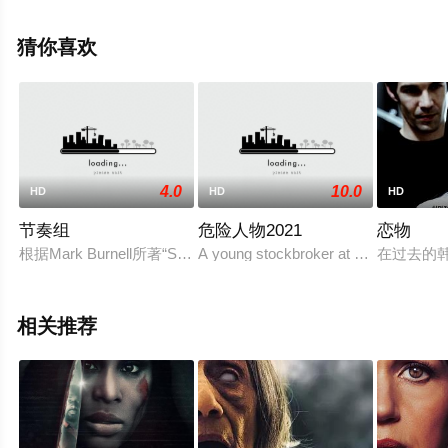
斯,伯恩·戈曼,大卫·布拉德利,克里斯蒂安·康佛瑞,拉斯·米克
尔森,尼古拉·雷·卡斯,劳伦·科林斯,斯图尔特·休斯,约阿希姆·
猜你喜欢
弗耶尔斯图普,莎农·卡诺瓦斯,彼得·米拉德,柳博芙·埃尔基
娜,罗伯托等演员精彩演绎的其它电影，手机免费观看高清
未删减完整版电影大全就上策驰电影网，更多相关信息可
移步至豆瓣电影、电视猫或剧情网等平台了解。
4.0
10.0
HD
HD
HD
节奏组
危险人物2021
恋物
根据Mark Burnell所著“Stephanie Patrick”系列小说四部
A young stockbroker at a Mob-controll
在过去的
相关推荐