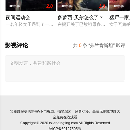
2.0
1.0
HD中字
HD中字
HD中字
夜间运动会
多萝西·贝尔怎么了？
猛尸一家
一名年轻女子遇到了一位在网上认识的富有男友。她很快发现自己陷
在揭开关于已故祖母多萝西·贝尔的
女子瓦娜
影视评论
共
0
条 “弗兰肯斯坦” 影评
策驰影院
提供热播VIP电视剧、搞笑综艺、经典动漫、高清无删减电影大
全免费在线观看
Copyright © 2020 czlanqingting.com All Rights Reserved
陕ICP备60127505号