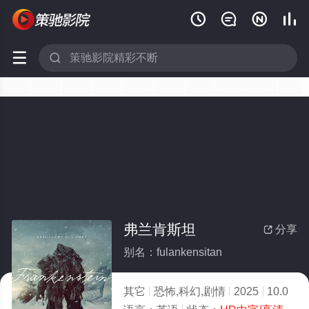






弗兰肯斯坦
分享

别名：fulankensitan
其它
恐怖,科幻,剧情
2025
10.0