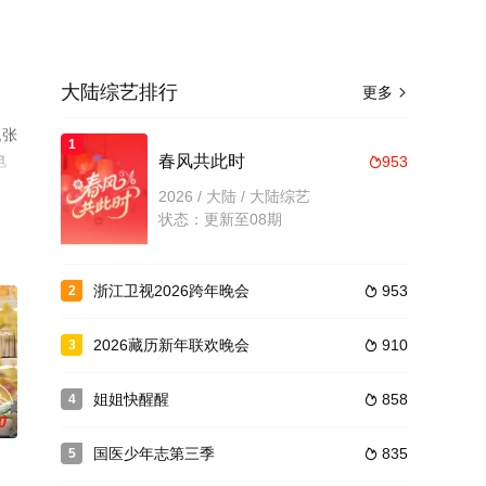
大陆综艺排行
更多

,张
1
电
春风共此时
953

2026 / 大陆 / 大陆综艺
状态：更新至08期
浙江卫视2026跨年晚会
953
2

2026藏历新年联欢晚会
910
3

姐姐快醒醒
858
4

0
国医少年志第三季
835
5
