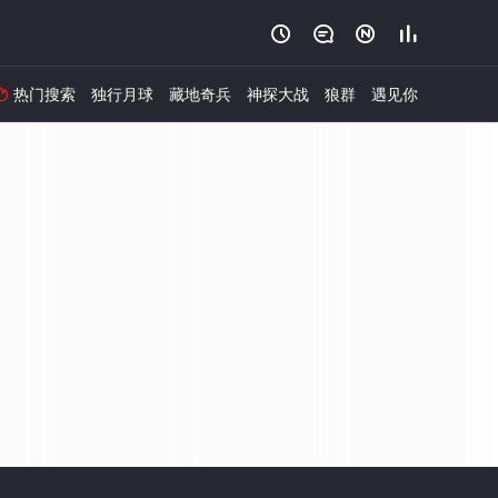




热门搜索
独行月球
藏地奇兵
神探大战
狼群
遇见你
