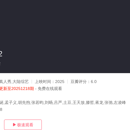
2
2
真人秀,大陆综艺
上映时间：
2025
豆瓣评分：
6.0
更新至20251218期
- 免费在线观看
诞,孟子义,胡先煦,张若昀,刘旸,吕严,土豆,王天放,滕哲,蒋龙,张弛,左凌峰
18
极速观看
