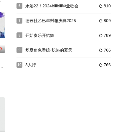
齐聚，化
情感”、“家庭”等社会议题。
之芒着港·活力季》，通过内地嘉宾联动大湾区嘉宾的主题探索形式，围绕第十
，前往南北两座海滨城市：大连、泉州，进行后备箱互动迁徙摆摊。以美食为媒
永远22！2024bilibili毕业歌会
810
6

德云社乙巳年封箱庆典2025
809
7

开始奏乐开始舞
789
8

0
炽夏角色番综·炽热的夏天
766
9

3人行
766
10

题，呈现
庭参与进来，进而再辐射到更广大的观众家庭，都能通过家庭旅游收获更多的欢
嘉宾前往长沙等中国城市，展开四段为期四天三夜的城市奇遇，开启四次假期群居