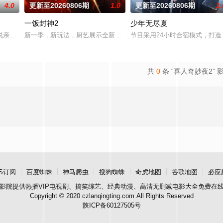
4.0
更新至20260806期
1.0
更新至20260806期
1.
一饭封神2
少年无尽夏
说亲情。第三调解室是国内第一档具有法律效力的排解矛盾、化解纠纷的电视节
新一季，新玩法，厨艺展示全新升级！厨神级的美味将持续上演，每
节目采用24小时合宿模式，打
共
0
条 “喜人奇妙夜2” 
S订阅
百度蜘蛛
神马爬虫
搜狗蜘蛛
奇虎地图
谷歌地图
必应
影院
提供热播VIP电视剧、搞笑综艺、经典动漫、高清无删减电影大全免费在
Copyright © 2020 czlanqingting.com All Rights Reserved
陕ICP备60127505号