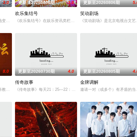
3.0
更新至20260806期
3.0
更新至20260806期
5.
欢乐集结号
笑动剧场
资深情感专家用专业知识给到场的每对情侣提供客观理性的分析及双方契合程度
变了，但十个勤天那份“想把地种好”的滚烫初心不变！将“见天地之广阔，解
《欢乐集结号》在娱乐资讯类栏目中一枝独秀，领跑全国，是辽宁卫
《笑动剧场》是北京电视台文艺节
8.0
更新至20260730期
4.0
更新至20260805期
4.
传奇故事
金牌调解
和上海市司法局联合制作。节目以调解百姓纠纷、营造和谐社会为宗旨，用老百
教频道（CCTV-10）2001年7月9日开播的讲座式栏目，栏目宗旨为建构时
《传奇故事》每天21：25—22：00在江西卫视准时播出，周一至周
邀请一对（或多个）有矛盾的当