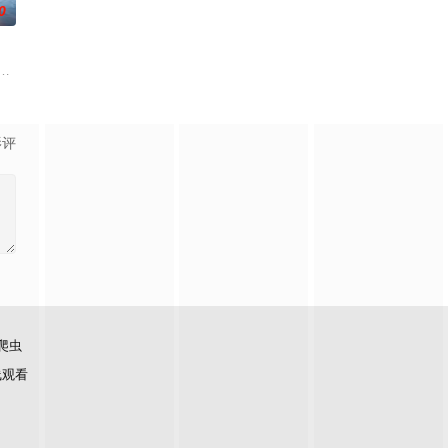
0
目。节目将司法局的人民调解室，公安局的联合调解
一道都值得期待，已经盼着开宴瞬间的美味暴击了！
造内娱首个新人演员成长训练营，优胜者将有机会获得优酷头部古装大剧定制角
影评
爬虫
线观看