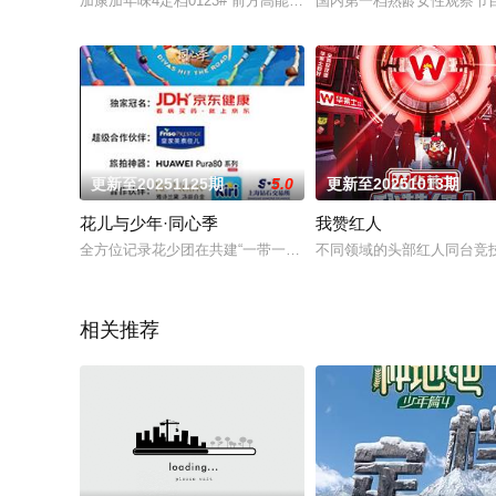
加康加年味4定档0123# 前方高能年味预警！《加康加年味》
国内第一档熟龄女性观察节目
更新至20251125期
5.0
更新至20251013期
花儿与少年·同心季
我赞红人
全方位记录花少团在共建“一带一路”合作项目、中外民间交流、中
不同领域的头部红人同台竞
相关推荐