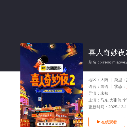
喜人奇妙夜
别名：xirenqimiaoye
地区：
大陆
类型：
语言：
国语
状态：
导演：
未知
主演：
马东,大张伟,李
更新时间：
2025-12-
在线观看
