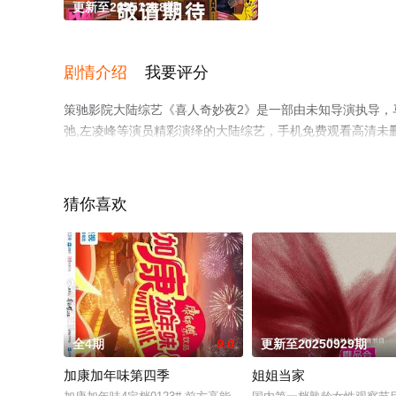
更新至20251218期
剧情介绍
我要评分
策驰影院大陆综艺《喜人奇妙夜2》是一部由未知导演执导，马东,
弛,左凌峰等演员精彩演绎的大陆综艺，手机免费观看高清未
视猫或剧情网等平台了解。
猜你喜欢
全4期
9.0
更新至20250929期
加康加年味第四季
姐姐当家