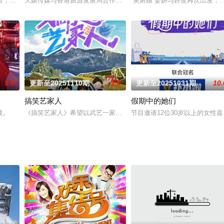
第四季惊喜回归！春节韵味碰撞新潮活力，你的年味搭子即将上线！加康好友温暖
，以不同生活状态下当代独立女性们的生活为样本，探讨和女性相关的“选择”、“
天娱传媒与香港旅游发展局合作推出香港定制文旅微综艺《芒探来了
“美厨娘”姜妍与好友再次出发
9.0
更新至20251110期
1.0
更新至20251031期
10.
搞笑艺家人
假期中的她们
企海外发展等多维场景下的真实体验，生动诠释“同舟共济·同心协力”的时代主
技。
《搞笑艺家人》希望以武艺一家的家族旅行打样，带动身边的好友家
节目邀请12位30岁以上的女性