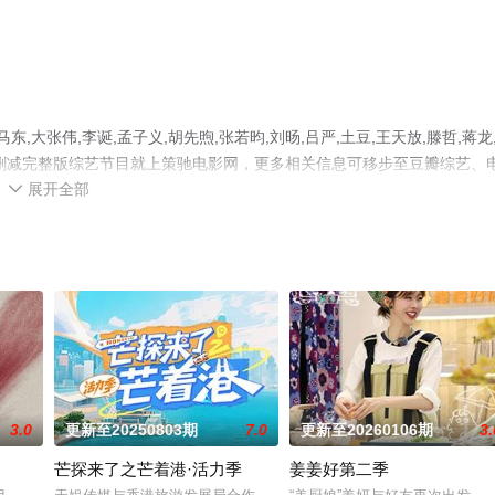
大张伟,李诞,孟子义,胡先煦,张若昀,刘旸,吕严,土豆,王天放,滕哲,蒋龙
删减完整版综艺节目就上策驰电影网，更多相关信息可移步至豆瓣综艺、
展开全部

3.0
更新至20250803期
7.0
更新至20260106期
3.
芒探来了之芒着港·活力季
姜姜好第二季