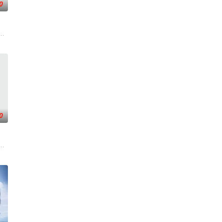
0
的科学考量，并
民生之多艰”的信念撒向更远的远方，绘制一幅属
视唯一一档以报道娱乐动态、解读文化现象、重温经典作品为内容的专题栏目。
目中心唯一一档日播的“语言类”栏目。“强力推出”第一时段，独创“幽默评书”打
0
姓喜闻乐见的形
代常识，享受智慧人生。选择观众最感兴趣
日每天30分钟。节目口号为“每天一个故事，纵览天下传奇” 《传奇故事》栏目
事人进入演播室，主持人和人民调解员现场为当事人排忧解难，通过节目告诉