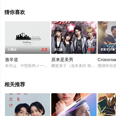
删减完整版电视剧全集就上策驰电影网，更多相关信息可
移步至豆瓣电视剧、电视猫或剧情网等平台了解。
猜你喜欢
2.0
6.0
12集全
全11集
更新至05集
激辛道
原来是美男
Cross
本作は、中堅飲料メーカーのロンロンで働く明るくて愛嬌があ
樱庭美子（泷本美织 饰）从小在福
围绕年轻
相关推荐