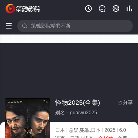






怪物2025(全集)
分享

别名：guaiwu2025
日本
悬疑,犯罪,日本
2025
6.0