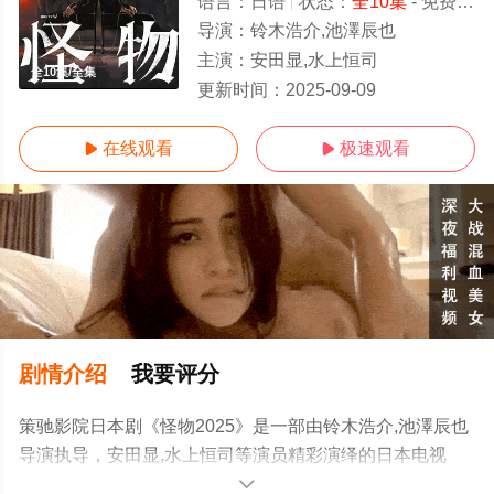
语言：
日语
状态：
全10集
- 免费在线观看
导演：
铃木浩介,池澤辰也
主演：
安田显,水上恒司
全10集/全集
更新时间：
2025-09-09
在线观看
极速观看


剧情介绍
我要评分
策驰影院日本剧《怪物2025》是一部由铃木浩介,池澤辰也
导演执导，安田显,水上恒司等演员精彩演绎的日本电视
剧，大结局剧情已揭晓（全10集），手机免费观看高清未
