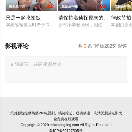
2.0
2.0
更新至06集
更新至04集
更新至03集
只是一起吃顿饭
请保持名侦探原来的样子
律政节拍
本剧改编自大町テラス同名漫画，描绘了过着不满足日常生活的已
乡村小学教师枫，因受到外祖父的影
本剧由原
影视评论
共
0
条 “怪物2025” 影评
策驰影院
提供热播VIP电视剧、搞笑综艺、经典动漫、高清无删减电影大
全免费在线观看
Copyright © 2020 czlanqingting.com All Rights Reserved
陕ICP备60127505号