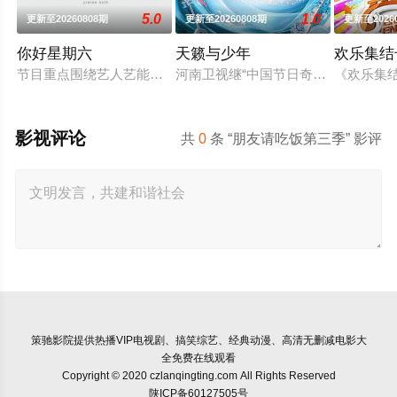
5.0
1.0
更新至20260808期
更新至20260808期
更新至2026
你好星期六
天籁与少年
欢乐集结
节目重点围绕艺人艺能的全面深度挖掘、流光溢彩的精品表演秀
河南卫视继“中国节日奇妙游系列”I
《欢乐集
影视评论
共
0
条 “朋友请吃饭第三季” 影评
策驰影院
提供热播VIP电视剧、搞笑综艺、经典动漫、高清无删减电影大
全免费在线观看
Copyright © 2020 czlanqingting.com All Rights Reserved
陕ICP备60127505号