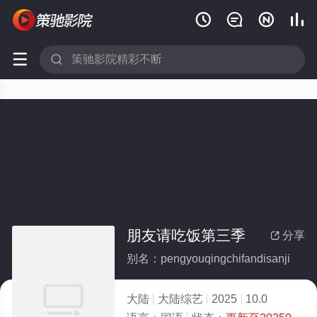






朋友请吃饭第三季
分享

别名：pengyouqingchifandisanji
大陆
大陆综艺
2025
10.0