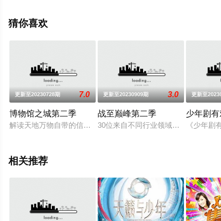
关信息可移步至豆瓣综艺、电视猫或剧情网等平台了解。
猜你喜欢
7.0
3.0
更新至20230728期
更新至20230909期
更新至2023
博物馆之城第二季
战至巅峰第二季
少年剧有
解读天地万物自带的信息密码，梳理中华文明的发展历程与脉络
30位来自不同行业领域的嘉宾将以电
《少年剧
相关推荐