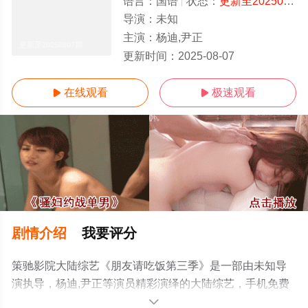
语言：
国语
状态：
更新至20250807期
导演：
未知
主演：
杨迪,尹正
更新至20250807期
更新时间：
2025-08-07
在线观看
极速观看


剧情介绍
我要评分
策驰影院大陆综艺《朋友请吃饭第三季》是一部由未知导
演执导，杨迪,尹正等演员精彩演绎的大陆综艺，手机免费
观看高清未删减完整版综艺节目就上策驰电影网，更多相
