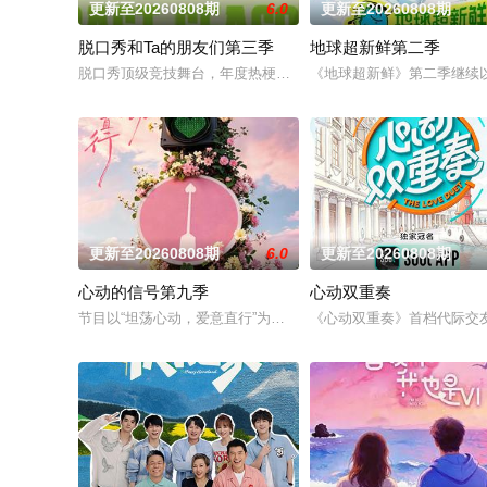
更新至20260808期
6.0
更新至20260808期
脱口秀和Ta的朋友们第三季
地球超新鲜第二季
脱口秀顶级竞技舞台，年度热梗发源地，2026夏天准时快乐
《地球超新鲜》第二季继续
更新至20260808期
6.0
更新至20260808期
心动的信号第九季
心动双重奏
节目以“坦荡心动，爱意直行”为核心主题，聚焦真诚直白的新式
《心动双重奏》首档代际交