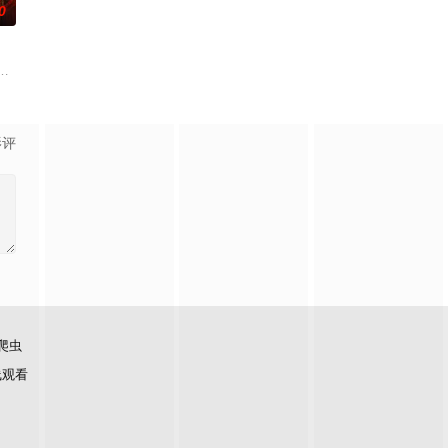
0
居养老的全
行季”而来，单身男女嘉宾将在山
在每周的直播比拼中高能开唱，演绎各国音乐风情、展现各自文化底蕴，以超水
升级！厨神级的美味将持续上演，每一道都值得期待，已经盼着开宴瞬间的美
影评
爬虫
线观看