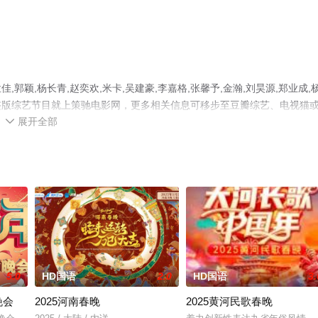
颖,杨长青,赵奕欢,米卡,吴建豪,李嘉格,张馨予,金瀚,刘昊源,郑业成,
整版综艺节目就上策驰电影网，更多相关信息可移步至豆瓣综艺、电视猫
展开全部

5.0
HD国语
2.0
HD国语
3.
晚会
2025河南春晚
2025黄河民歌春晚