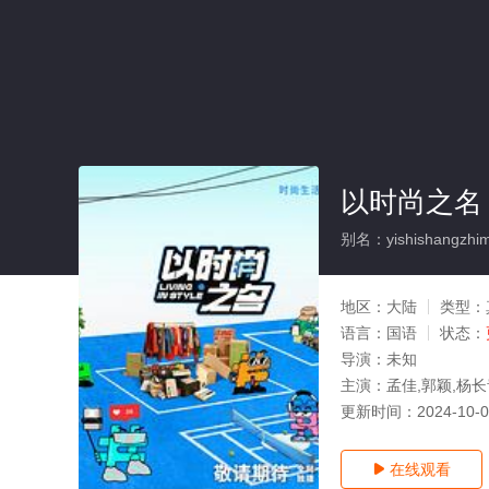
以时尚之名
别名：yishishangzhim
地区：
大陆
类型：
语言：
国语
状态：
导演：
未知
主演：
孟佳,郭颖,杨长
更新时间：
2024-10-
在线观看
