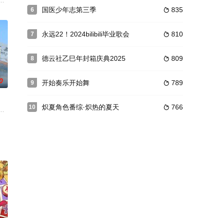
仪式，观众们不仅能看到精彩的节目表演，更
文旅要素，增强了非遗文创的生动式展现，以情节式的展现，增强情感元素的
国医少年志第三季
835
6

永远22！2024bilibili毕业歌会
810
7

德云社乙巳年封箱庆典2025
809
8

0
开始奏乐开始舞
789
9

炽夏角色番综·炽热的夏天
766
10

邀请实力歌手与青年音乐人，湖南卫视、芒
尖叫事件。还携手网络视听行业一线从业者，回顾过去一年中那些有温度、有热
国土、以镜头探寻人文的公路自驾真人秀。节目将视野投向中国壮丽的边疆公路，