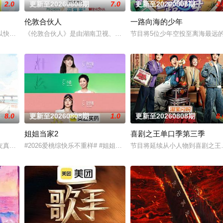
2.0
更新至20260808期
7.0
更新至20260808期
3.
伦敦合伙人
一路向海的少年
以快乐解压为核心基调，开启“地球团”的快乐旅程。节目路线将继续延着地球
《伦敦合伙人》是由湖南卫视、芒果TV、小芒联合出品的青春合伙
节目将5位少年空投至离海最远
8.0
更新至20260808期
1.0
更新至20260808期
8.
姐姐当家2
喜剧之王单口季第三季
恋爱，告别无效拉扯，走进心动小屋，见证单身青年之间萌生的浪漫情愫。
友真人秀，8位单身青年携长辈开启13天寻爱之旅。以青年心动为主线、长辈
#2026爱桃综快乐不重样# #姐姐当家# 第二季惊喜回归，看姐姐
节目将延续从小人物到喜剧之王