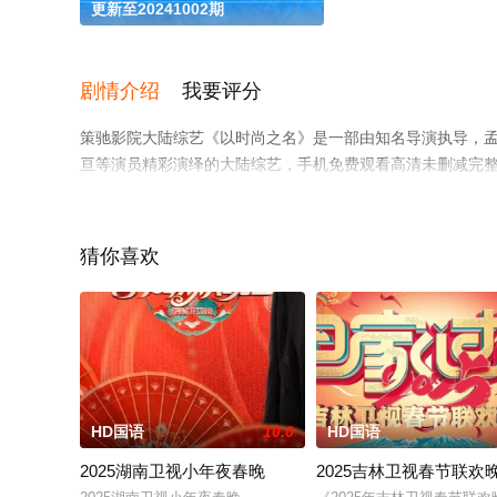
更新至20241002期
剧情介绍
我要评分
策驰影院大陆综艺《以时尚之名》是一部由知名导演执导，孟佳,郭
亘等演员精彩演绎的大陆综艺，手机免费观看高清未删减完
情网等平台了解。
猜你喜欢
HD国语
10.0
HD国语
2025湖南卫视小年夜春晚
2025吉林卫视春节联欢