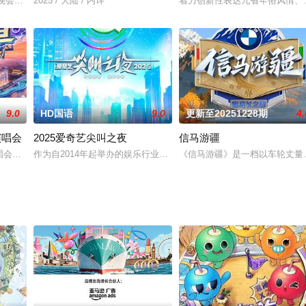
欢晚会》主题依旧围绕“回家过年”展开。通过“新东北式”的春晚艺术美学和年俗
2025 / 大陆 / 内详
着力创新性表达九省年俗风情、
9.0
HD国语
9.0
更新至20251228期
4.
演唱会
2025爱奇艺尖叫之夜
信马游疆
性舞台打造沉浸式狂欢。实力唱将倾力参与，构建关于青春、成长与梦想的动人叙事
演唱会》以“音乐+文旅”为核心，创新“音乐+AI”舞台，打造年轻态视听盛宴。
作为自2014年起举办的娱乐行业盛事，不仅每年盘点全民全行业的
《信马游疆》是一档以车轮丈量