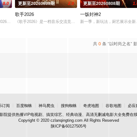
8.0
更新至20260808期
2.0
更新至20260808期
1.
歌手2026
一饭封神2
老友同行”为核心，真实记录老友同行的相处日常、性格碰撞与情感联结，挖掘旅
 #2026爱奇艺新生片单# #喜欢你我也是# 第六季暖心回归！恋综IP携“恋爱旅
《歌手2026》是一档音乐交流竞技节目。节目集结全球实力唱将，
新一季，新玩法，厨艺展示全新
共
0
条 “以时尚之名” 
S订阅
百度蜘蛛
神马爬虫
搜狗蜘蛛
奇虎地图
谷歌地图
必应
影院
提供热播VIP电视剧、搞笑综艺、经典动漫、高清无删减电影大全免费在
Copyright © 2020 czlanqingting.com All Rights Reserved
陕ICP备60127505号