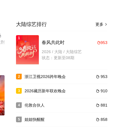
大陆综艺排行
更多

杨
1
或剧
春风共此时
953

2026 / 大陆 / 大陆综艺
状态：更新至08期
浙江卫视2026跨年晚会
953
2

2026藏历新年联欢晚会
910
3

伦敦合伙人
881
4

0
姐姐快醒醒
858
5
