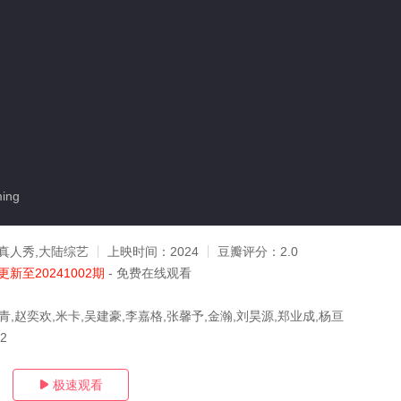
ing
真人秀,大陆综艺
上映时间：
2024
豆瓣评分：
2.0
更新至20241002期
- 免费在线观看
青,赵奕欢,米卡,吴建豪,李嘉格,张馨予,金瀚,刘昊源,郑业成,杨亘
02
极速观看
