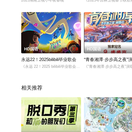
2025湖南卫视小年夜春晚
《2025年吉林卫视春节联
HD国语
7.0
HD国语
永远22！2025bilibili毕业歌会
“青春湘潭·步步高之夜”
《永远 22！2025 bilibili毕业歌会》热力回归！以突破
《“青春湘潭·步步高之夜”
相关推荐