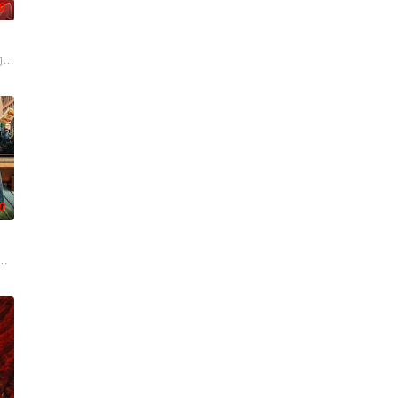
0
的脉络，探索更全面的世界文化旅行和体验。节目以
人开店创业真人秀。此次，合伙人们将进一步深入更全面真实的经营生态，全力
的大陆腹地，他们只有一辆车和一车椰子们，通过在途径补给站完成挑战任务，
0
陪伴为辅线，纪实记录约会相处点滴，融合心动氛围
们如何见招拆招，畅聊人生的酸甜苦辣。观察团已就位，等你一起来“当家”！
的故事，汇聚来自全国各地脱口秀俱乐部的优秀单口喜剧演员和漫才组合。每一