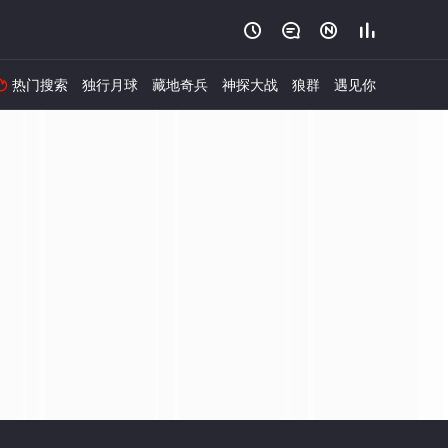




热门搜索
独行月球
藏地奇兵
神探大战
狼群
遇见你
