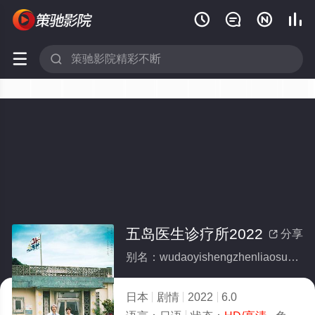






五岛医生诊疗所2022
分享

别名：wudaoyishengzhenliaosuo2022
日本
剧情
2022
6.0