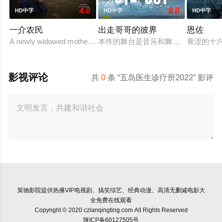
4.0
8.0
HD中字
HD中字
HD中字
一介农民
出走哥哥的彼界
恩佐
A newly widowed mother is left with the care of an alcoholic father
本作的舞台是音乐和舞蹈融入生活的
青涩的十
影视评论
共
0
条 “五岛医生诊疗所2022” 影评
策驰影院
提供热播VIP电视剧、搞笑综艺、经典动漫、高清无删减电影大
全免费在线观看
Copyright © 2020 czlanqingting.com All Rights Reserved
陕ICP备60127505号