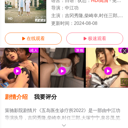
语言：
日语
状态：
HD/高清
- 免费在线观看
导演：
中江功
主演：
吉冈秀隆,柴崎幸,时任三郎,大塚宁宁,泉谷茂,笕利夫,小林薰,朝加真由美,大森南朋,富冈凉,生田绘梨花,高桥海
HD
更新时间：
2024-08-08
在线观看
极速观看


剧情介绍
我要评分
策驰影院剧情片《五岛医生诊疗所2022》是一部由中江功
导演执导，吉冈秀隆,柴崎幸,时任三郎,大塚宁宁,泉谷茂,笕
利夫,小林薰,朝加真由美,大森南朋,富冈凉,生田绘梨花,高桥
