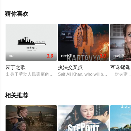
海人,伊藤步,神木隆之介,苍井优,堺雅人等演员精彩演绎的
日本电影，手机免费观看高清未删减完整版电影大全就上
猜你喜欢
策驰电影网，更多相关信息可移步至豆瓣电影、电视猫或
剧情网等平台了解。
3.0
9.0
HD
HD中字
HD中字
园丁之歌
执法交叉点
互诛鸳鸯
出身于劳动人民家庭的女教师俞英，在“文化大革命”中，一心要
Saif Ali Khan, who will be seen playin
一对夫妻
相关推荐