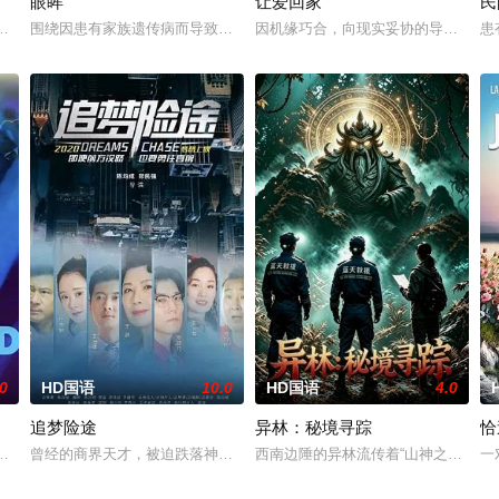
眼眸
让爱回家
民
一起生活的照屋踊，憧憬舞蹈学校的丽莎，开始了舞蹈生涯。朱音为了支撑家数
己想要什么，却清楚自己不要什么：父母享受的中产生活、哥哥向往的名校前
围绕因患有家族遗传病而导致视力逐渐丧失的摄影师瑞真展开。在面对跨
因机缘巧合，向现实妥协的导演朱达仁
患
.0
HD国语
10.0
HD国语
4.0
追梦险途
异林：秘境寻踪
恰
无恢复可能的四肢——的治疗方法，而一步步踏入在追求理想的理性与疯狂之间
一场荒唐意外的一夜情。突如其来的警方封锁，令两人被迫困在奥克兰的公寓
曾经的商界天才，被迫跌落神坛。被那微不足道的成就麻醉过后他该如何
西南边陲的异林流传着“山神之眼”的
一