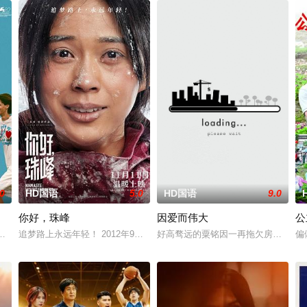
.0
HD国语
5.0
HD国语
9.0
你好，珠峰
因爱而伟大
公
女们接连坠入死亡深渊；2025年万圣节狂欢夜，面具杀手突袭街头，热闹派对
直坚信自己是错误的版本，直到遇见一位改变了她看法的7岁女孩。
追梦路上永远年轻！ 2012年9月28号，来自北京的27岁杭州姑娘杨
好高骛远的粟铭因一再拖欠房租而被
偏