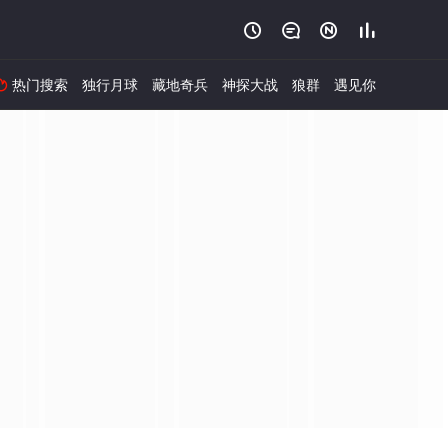




热门搜索
独行月球
藏地奇兵
神探大战
狼群
遇见你
