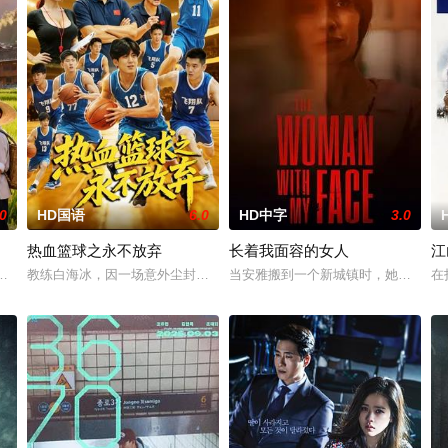
.0
HD国语
6.0
HD中字
3.0
热血篮球之永不放弃
长着我面容的女人
江
，努力应对名利和行业压力的复杂压力，揭示了地下文化向主流成功的转变。
在这个夏天遇到了因为父母吵架而被母亲送到农村奶奶家的女孩何心琪，两人
教练白海冰，因一场意外尘封篮球梦。为完成病危师兄的嘱托，他接手一支
当安雅搬到一个新城镇时，她发现自
在