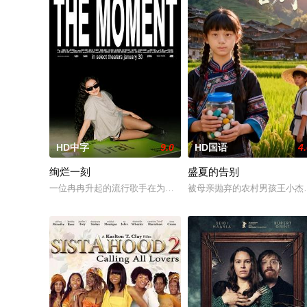
HD中字
9.0
HD国语
4
绚烂一刻
盛夏的告别
一位冉冉升起的流行歌手在为她的巡回演唱会首秀做准备的同时
被母亲抛弃的农村男孩王小杰