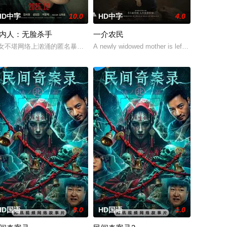
HD中字
10.0
HD中字
4.0
内人：无脸杀手
一介农民
，却有一个共同
掌控并彻底改变了命运。但在这里他们也将迎来一个
中年男人，这天他在空无一人的州际公路上独自驾车。随后一辆大卡车出现
人们愿望的神秘零食，以及人们来到那里展开一段魔法般的故事。
女不堪网络上汹涌的匿名暴力，选择结束年轻的生命。悲愤的家属委托私家侦
A newly widowed mother is left with the care o
HD国语
8.0
HD国语
1.0