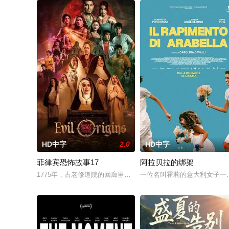
HD中字
2.0
HD中字
8
菲律宾恐怖故事17
阿拉贝拉的绑架
1775年，古老修道院的回廊里恶灵潜藏，血腥诅咒悄然蔓延，修
一位名叫霍莉的意大利女子一