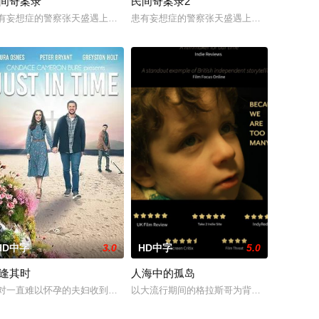
间奇案录
民间奇案录2
在酒吧工作，不
途。砌砖建墙，朴拙的体力劳动，来得实实在在；乌
越视力障碍、好不容易成为陶艺家却离奇身亡的双胞胎妹妹瑞音时，瑞真孤身
萌生拍一部《河南人在北京》电影的念头，在说服主编姚松、老乡韩战、二房东
有妄想症的警察张天盛遇上一起离奇的神像杀人事件，勘案过程中，牵引出“婴胎
患有妄想症的警察张天盛遇上一起离奇的神像杀
HD中字
3.0
HD中字
5.0
逢其时
人海中的孤岛
摇摆的危险领
里，不得不朝夕共处。长夜漫漫，诡异怪事接连频发
面对现实，能改变他的命运的是谁？什么才是生命价值的真谛？面对客户苦楚
恐怖传说，生物系学生苏瑶与同学进山科考，却因遭遇飓风来袭而失联。救援副
对一直难以怀孕的夫妇收到了陌生人送来的一块古董手表，妻子意识到她寻求
以大流行期间的格拉斯哥为背景，一位单身母