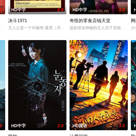
.0
HD中字
2.0
HD中字
3.0
决斗1971
奇怪的零食店钱天堂
网
多年轻人一样，自以为是，敏感错弱，没有被认可的才华。他们来自不同的地方
那不勒斯两大死敌大佬的后代。突然间生活变成了一场绝望的狂飙，彻底脱离
主人公是一个叫戴维·曼恩（丹尼斯·韦弗 Dennis Weaver 饰）的
该剧讲述神秘的主人洪子卖能够实现
少
.0
HD中字
3.0
HD国语
3.0