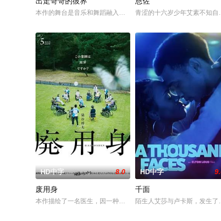
出走哥哥的彼界
恩佐
本作的舞台是音乐和舞蹈融入生活的冲绳。与母亲朱音、妹妹舞
青涩的十六岁少年艾素不知自
HD中字
8.0
HD中字
9
废用身
千面
本作描绘了一名医生，因一种围绕“废用身”——因瘫痪等原因已
陌生人艾莎与卢卡斯，发生了