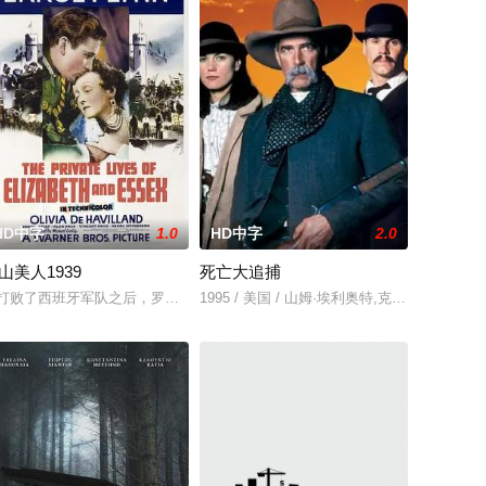
HD中字
1.0
HD中字
2.0
山美人1939
死亡大追捕
从相识到慢慢敞开心扉说出彼此的秘密，共同面对成
被嘲为“无胜利队”的业余球队。当一群问题少年遇上背负阴影的教练，他们面
己有一个同卵双胞胎姐妹，名叫莎拉，但她们并不知道她们在出生时就分开了。
打败了西班牙军队之后，罗伯特（埃罗尔·弗林 Errol Flynn 饰）在万众瞩
1995 / 美国 / 山姆·埃利奥特,克莱格·谢佛