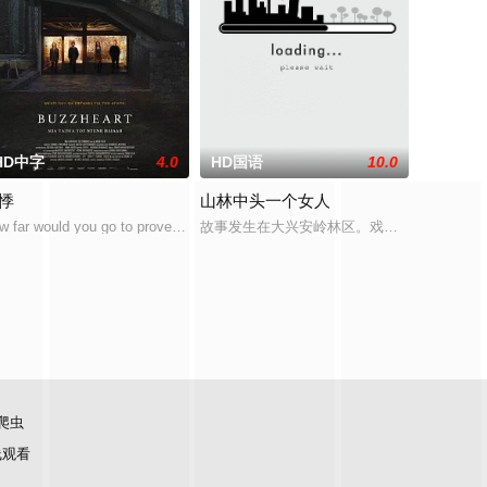
HD中字
4.0
HD国语
10.0
悸
山林中头一个女人
—她对新生儿产生了不为人知的猜疑，而乔恩对此一
独的脱北青年哲俊，平生第一次鼓起勇气踏入韩国同性恋社区。在酒吧认识的
珍 饰）结婚多年，膝下有一可爱的女儿，两人男才女貌，在外人眼中是如同神
w far would you go to prove your love when a family pushes your limi
故事发生在大兴安岭林区。戏剧学院学生林楠
爬虫
线观看