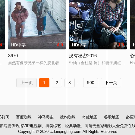
.0
HD中字
8.0
HD中字
3.0
3670
没有秘密2016
心
hemse
乔恩迎来了为人父母的新篇章。然而萨迦的喜悦被一股令人发寒的疑惧笼罩—
虽然有像亲兄弟一样的脱北者朋友，但为了隐藏自己同性恋身份而感到孤
钟灿（金柱赫 饰）和妻子妍红（孙艺
Ho
上一页
1
2
3
...
900
下一页
S订阅
百度蜘蛛
神马爬虫
搜狗蜘蛛
奇虎地图
谷歌地图
必应
影院
提供热播VIP电视剧、搞笑综艺、经典动漫、高清无删减电影大全免费在
Copyright © 2020 czlanqingting.com All Rights Reserved