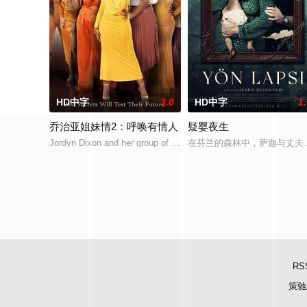
HD中字
3.0
HD中字
1
乔治亚姐妹情2：呼唤有情人
疑婴夜生
Jordyn Dixon and her group of girlfriends are working to better t
在芬兰的森林中，萨迦与丈夫
RS
策驰