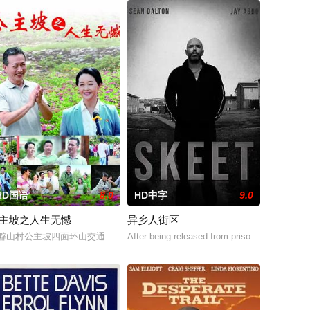
HD国语
8.0
HD中字
9.0
主坡之人生无憾
异乡人街区
秒变屠宰
晨，和她的小伙伴徒步尼泊尔珠峰南坡，追梦路上遭遇喜马拉雅空难，杨晨的父亲
房东扫地出门，妻子也不堪忍受离他而去，粟铭独自带着6岁孩子，无路可走，
僻山村公主坡四面环山交通不便，多为留守老人妇女儿童。退休市文化局干部
After being released from prison, Billy Skinner